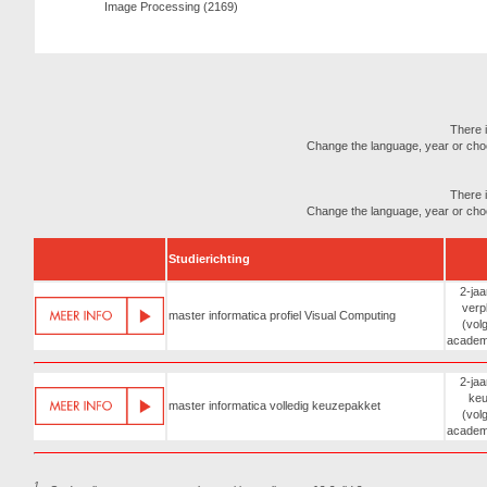
Image Processing (2169)
There i
Change the language, year or choose
There i
Change the language, year or choose
Studierichting
2-jaar
verpl
master informatica profiel Visual Computing
(vol
academ
2-jaar
ke
master informatica volledig keuzepakket
(vol
academ
1