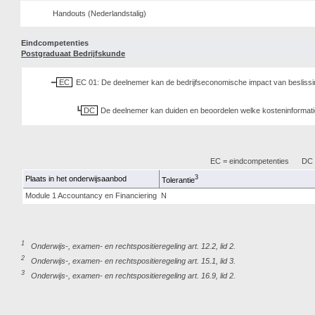
Handouts (Nederlandstalig)
Eindcompetenties
Postgraduaat Bedrijfskunde
EC
EC 01: De deelnemer kan de bedrijfseconomische impact van beslissi
DC
De deelnemer kan duiden en beoordelen welke kosteninformatie
EC = eindcompetenties
DC =
3
Plaats in het onderwijsaanbod
Tolerantie
Module 1 Accountancy en Financiering
N
1
Onderwijs-, examen- en rechtspositieregeling art. 12.2, lid 2.
2
Onderwijs-, examen- en rechtspositieregeling art. 15.1, lid 3.
3
Onderwijs-, examen- en rechtspositieregeling art. 16.9, lid 2.