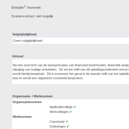
2
Eindcijfer
: Numeriek
Examencontract: niet mogelijk
Volgtijdelijkheid
Geen volgtijdelijkheid
Inhoud
Na een overzicht van de basisprincipes van financieel boekhouden, financiële analy
wijziging van huidige activiteiten. De eerste helft van dit opleidingsonderdeel omv
wordt hierbij benadrukt. Dit is eveneens het geval in de tweede helft van het ople
bod en wordt een uitgewerkt voorbeeld besproken.
Organisatie- / Werkvormen
Organisatievormen
Applicatiecollege
✔
Werkzittingen
✔
Werkvormen
Casestudy
✔
Oefeningen
✔