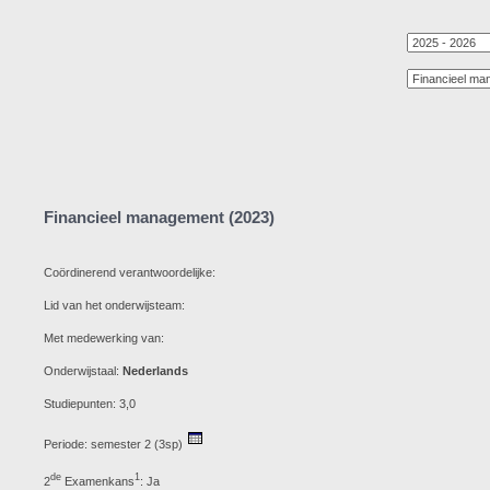
Financieel management (2023)
Coördinerend verantwoordelijke:
Lid van het onderwijsteam:
Met medewerking van:
Onderwijstaal:
Nederlands
Studiepunten: 3,0
Periode: semester 2 (3sp)
de
1
2
Examenkans
: Ja