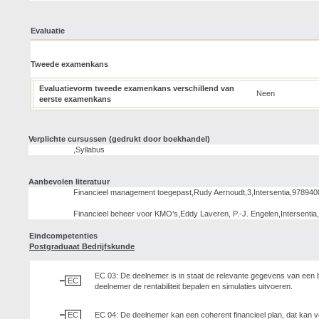
Evaluatie
Tweede examenkans
Evaluatievorm tweede examenkans verschillend van
Neen
eerste examenkans
Verplichte cursussen (gedrukt door boekhandel)
,Syllabus
Aanbevolen literatuur
Financieel management toegepast,Rudy Aernoudt,3,Intersentia,97894
Financieel beheer voor KMO’s,Eddy Laveren, P.-J. Engelen,Intersenti
Eindcompetenties
Postgraduaat Bedrijfskunde
EC 03: De deelnemer is in staat de relevante gegevens van een bes
EC
deelnemer de rentabiliteit bepalen en simulaties uitvoeren.
EC
EC 04: De deelnemer kan een coherent financieel plan, dat kan vo