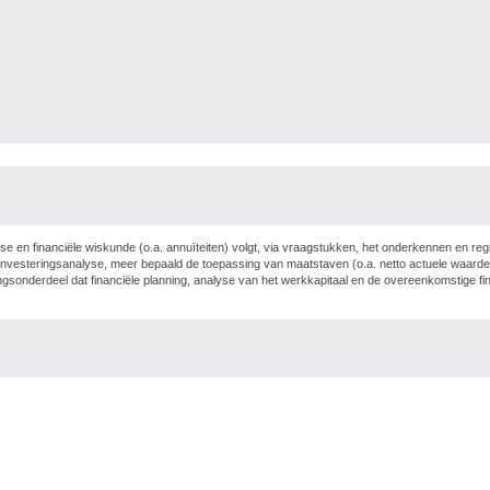
se en financiële wiskunde (o.a. annuïteiten) volgt, via vraagstukken, het onderkennen en reg
at investeringsanalyse, meer bepaald de toepassing van maatstaven (o.a. netto actuele waarde
idingsonderdeel dat financiële planning, analyse van het werkkapitaal en de overeenkomstige 