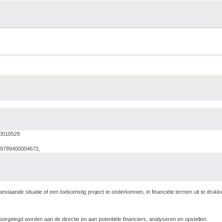
00010529
a,9789400004672,
taande situatie of een toekomstig project te onderkennen, in financiële termen uit te drukke
orgelegd worden aan de directie en aan potentiële financiers, analyseren en opstellen.