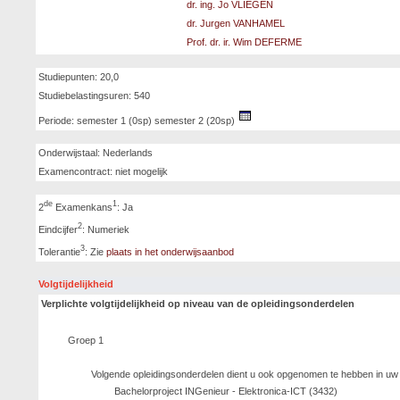
dr. ing. Jo VLIEGEN
dr. Jurgen VANHAMEL
Prof. dr. ir. Wim DEFERME
Studiepunten: 20,0
Studiebelastingsuren: 540
Periode: semester 1 (0sp) semester 2 (20sp)
Onderwijstaal: Nederlands
Examencontract: niet mogelijk
de
1
2
Examenkans
: Ja
2
Eindcijfer
: Numeriek
3
Tolerantie
: Zie
plaats in het onderwijsaanbod
Volgtijdelijkheid
Verplichte volgtijdelijkheid op niveau van de opleidingsonderdelen
Groep 1
Volgende opleidingsonderdelen dient u ook opgenomen te hebben in uw
Bachelorproject INGenieur - Elektronica-ICT (3432)