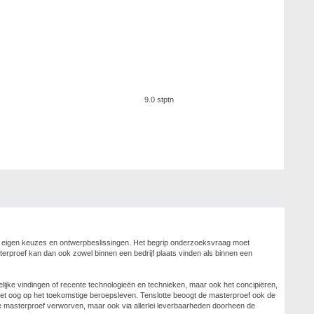
9.0 stptn
t eigen keuzes en ontwerpbeslissingen. Het begrip onderzoeksvraag moet
terproef kan dan ook zowel binnen een bedrijf plaats vinden als binnen een
lijke vindingen of recente technologieën en technieken, maar ook het concipiëren,
t het oog op het toekomstige beroepsleven. Tenslotte beoogt de masterproef ook de
de masterproef verworven, maar ook via allerlei leverbaarheden doorheen de