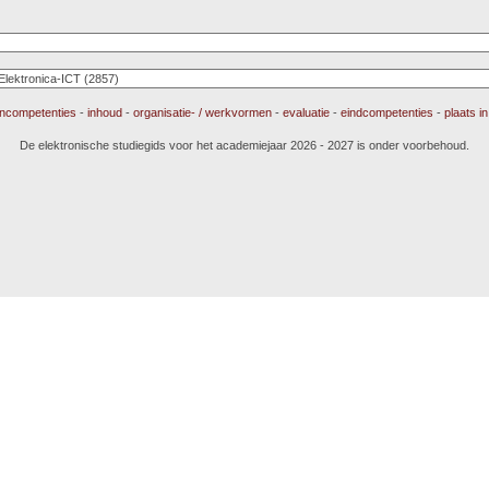
incompetenties
-
inhoud
-
organisatie- / werkvormen
-
evaluatie
-
eindcompetenties
-
plaats i
De elektronische studiegids voor het academiejaar 2026 - 2027 is onder voorbehoud.