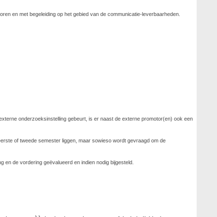
motoren en met begeleiding op het gebied van de communicatie-leverbaarheden.
externe onderzoeksinstelling gebeurt, is er naast de externe promotor(en) ook een
 eerste of tweede semester liggen, maar sowieso wordt gevraagd om de
g en de vordering geëvalueerd en indien nodig bijgesteld.