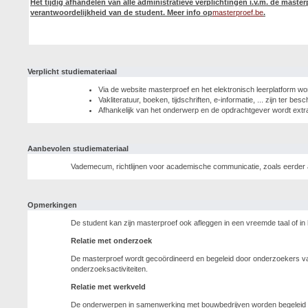
Het tijdig afhandelen van alle administratieve verplichtingen i.v.m. de mast
verantwoordelijkheid van de student. Meer info op
masterproef.be
.
Verplicht studiemateriaal
Via de website masterproef en het elektronisch leerplatform wor
Vakliteratuur, boeken, tijdschriften, e-informatie, ... zijn ter be
Afhankelijk van het onderwerp en de opdrachtgever wordt extr
Aanbevolen studiemateriaal
Vademecum, richtlijnen voor academische communicatie, zoals eerde
Opmerkingen
De student kan zijn masterproef ook afleggen in een vreemde taal of in
Relatie met onderzoek
De masterproef wordt gecoördineerd en begeleid door onderzoekers van
onderzoeksactiviteiten.
Relatie met werkveld
De onderwerpen in samenwerking met bouwbedrijven worden begeleid doo