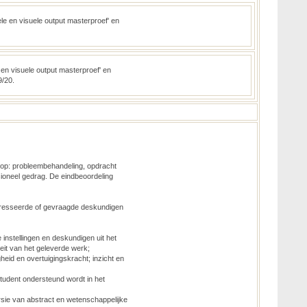
le en visuele output masterproef' en
 en visuele output masterproef' en
9/20.
g op: probleembehandeling, opdracht
sioneel gedrag. De eindbeoordeling
eresseerde of gevraagde deskundigen
instellingen en deskundigen uit het
teit van het geleverde werk;
heid en overtuigingskracht; inzicht en
tudent ondersteund wordt in het
rsie van abstract en wetenschappelijke