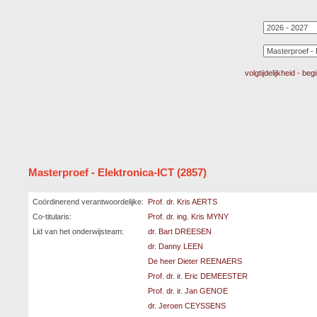
volgtijdelijkheid
-
beg
Masterproef - Elektronica-ICT (2857)
Coördinerend verantwoordelijke:
Prof. dr. Kris AERTS
Co-titularis:
Prof. dr. ing. Kris MYNY
Lid van het onderwijsteam:
dr. Bart DREESEN
dr. Danny LEEN
De heer Dieter REENAERS
Prof. dr. ir. Eric DEMEESTER
Prof. dr. ir. Jan GENOE
dr. Jeroen CEYSSENS