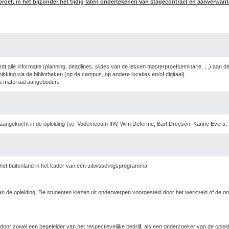
erproef, in het bijzonder het tijdig laten ondertekenen van stagecontract en aanverwa
dt alle informatie (planning, deadlines, slides van de lessen masterproefseminarie, ...) aan 
schikking via de bibliotheken (op de campus, op andere locaties en/of digitaal).
a materiaal aangeboden.
r aangekocht in de opleiding (i.e. Vademecum IIW, Wim Deferme, Bart Dreesen, Karine Ev
 het buitenland in het kader van een uitwisselingsprogramma.
 de opleiding. De studenten kiezen uit onderwerpen voorgesteld door het werkveld of de on
r zowel een begeleider van het respectievelijke bedrijf, als een onderzoeker van de oplei