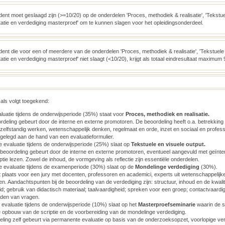
ent moet geslaagd zijn (>=10/20) op de onderdelen 'Proces, methodiek & realisatie', 'Tekstue
tatie en verdediging masterproef' om te kunnen slagen voor het opleidingsonderdeel.
dent die voor een of meerdere van de onderdelen 'Proces, methodiek & realisatie', 'Tekstuele
atie en verdediging masterproef' niet slaagt (<10/20), krijgt als totaal eindresultaat maximum 
als volgt toegekend:
aluatie tijdens de onderwijsperiode (35%) staat voor
Proces, methodiek en realisatie.
deling gebeurt door de interne en externe promotoren. De beoordeling heeft o.a. betrekkin
 zelfstandig werken, wetenschappelijk denken, regelmaat en orde, inzet en sociaal en profes
gelegd aan de hand van een evaluatieformulier.
jke evaluatie tijdens de onderwijsperiode (25%) slaat op
Tekstuele en visuele output.
beoordeling gebeurt door de interne en externe promotoren, eventueel aangevuld met geïnt
iptie lezen. Zowel de inhoud, de vormgeving als reflectie zijn essentiële onderdelen.
 evaluatie tijdens de examenperiode (30%) slaat op de
Mondelinge verdediging
(30%).
 plaats voor een jury met docenten, professoren en academici, experts uit wetenschappelijke 
ven. Aandachtspunten bij de beoordeling van de verdediging zijn: structuur, inhoud en de kwali
eid; gebruik van didactisch materiaal; taalvaardigheid; spreken voor een groep; contactvaardig
den van vragen.
evaluatie tijdens de onderwijsperiode (10%) slaat op het
Masterproefseminarie
waarin de s
 opbouw van de scriptie en de voorbereiding van de mondelinge verdediging.
ling zelf gebeurt via permanente evaluatie op basis van de onderzoeksopzet, voorlopige ve