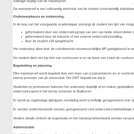
volledige looptijd van de masterproef.
De masterproef is een zelfstandig werkstuk van de student (voornamelijk individue
Onderwerpkeuze en toekenning.
In de loop van het voorgaande academiejaar ontvangt de student een lijst van mog
geformuleerd door een onderzoeksgroep van een van beide universiteiten 
geformuleerd door de industrie of een externe onderzoeksinstelling;
door de student zelf aangebracht.
Het onderwerp dient door de coördinerend verantwoordelijke MP goedgekeurd te w
De student dient een top drie van voorkeuren in en op basis van zowel de voorkeu
Begeleiding en planning
Elke masterproef wordt begeleid door een team van (co)promotoren en, in voorkomen
interne promotor van de universiteit. Het OMT bepaalt wie dat is.
Studenten en promotoren bakenen het onderwerp duidelijk af en maken gedetaillee
onderzoeksopzet in het eerste semester te finaliseren.
Er wordt op regelmatige tijdstippen mondeling en/of schriftelijk gerapporteerd ove
Er worden ondersteunende sessies georganiseerd rond onderzoeksmethodologie en 
Verdere details omtrent de organisatie en het masterproefseminarie worden versprei
Administratie