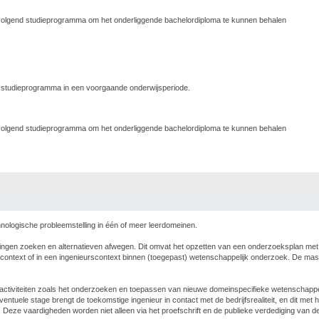
n volgend studieprogramma om het onderliggende bachelordiploma te kunnen behalen
 studieprogramma in een voorgaande onderwijsperiode.
n volgend studieprogramma om het onderliggende bachelordiploma te kunnen behalen
nologische probleemstelling in één of meer leerdomeinen.
singen zoeken en alternatieven afwegen. Dit omvat het opzetten van een onderzoeksplan me
scontext of in een ingenieurscontext binnen (toegepast) wetenschappelijk onderzoek. De mas
rin activiteiten zoals het onderzoeken en toepassen van nieuwe domeinspecifieke wetenschappe
entuele stage brengt de toekomstige ingenieur in contact met de bedrijfsrealiteit, en dit me
 Deze vaardigheden worden niet alleen via het proefschrift en de publieke verdediging van 