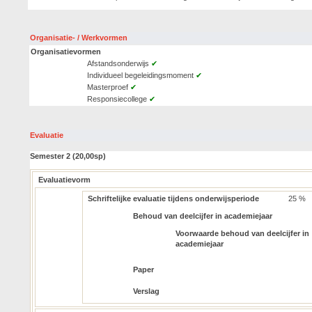
Organisatie- / Werkvormen
Organisatievormen
Afstandsonderwijs
✔
Individueel begeleidingsmoment
✔
Masterproef
✔
Responsiecollege
✔
Evaluatie
Semester 2 (20,00sp)
Evaluatievorm
Schriftelijke evaluatie tijdens onderwijsperiode
25 %
Behoud van deelcijfer in academiejaar
Voorwaarde behoud van deelcijfer in
academiejaar
Paper
Verslag