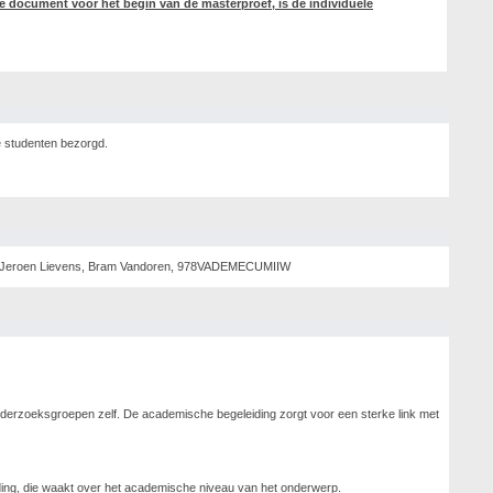
nte document vòòr het begin van de masterproef, is de individuele
de studenten bezorgd.
ers, Jeroen Lievens, Bram Vandoren, 978VADEMECUMIIW
derzoeksgroepen zelf. De academische begeleiding zorgt voor een sterke link met
ding, die waakt over het academische niveau van het onderwerp.