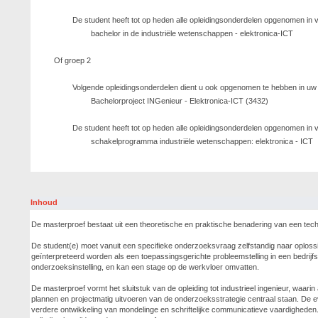
De student heeft tot op heden alle opleidingsonderdelen opgenomen i
bachelor in de industriële wetenschappen - elektronica-ICT
Of groep 2
Volgende opleidingsonderdelen dient u ook opgenomen te hebben in uw
Bachelorproject INGenieur - Elektronica-ICT (3432)
De student heeft tot op heden alle opleidingsonderdelen opgenomen i
schakelprogramma industriële wetenschappen: elektronica - ICT
Inhoud
De masterproef bestaat uit een theoretische en praktische benadering van een tech
De student(e) moet vanuit een specifieke onderzoeksvraag zelfstandig naar oplos
geïnterpreteerd worden als een toepassingsgerichte probleemstelling in een bedrijf
onderzoeksinstelling, en kan een stage op de werkvloer omvatten.
De masterproef vormt het sluitstuk van de opleiding tot industrieel ingenieur, waa
plannen en projectmatig uitvoeren van de onderzoeksstrategie centraal staan. De ev
verdere ontwikkeling van mondelinge en schriftelijke communicatieve vaardigheden.