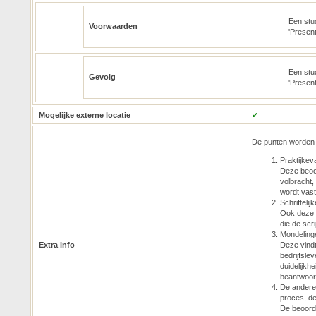
Een stud
Voorwaarden
'Presen
Een stu
Gevolg
'Present
Mogelijke externe locatie
✔
De punten worden 
Praktijkev
Deze beoor
volbracht,
wordt vast
Schrifteli
Ook deze 
die de scr
Mondelinge
Extra info
Deze vindt
bedrijfsle
duidelijkh
beantwoor
De andere 
proces, de
De beoorde