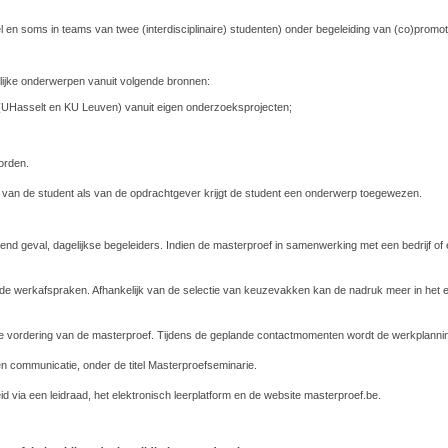
el en soms in teams van twee (interdisciplinaire) studenten) onder begeleiding van (co)pro
elijke onderwerpen vanuit volgende bronnen:
(UHasselt en KU Leuven) vanuit eigen onderzoeksprojecten;
orden.
r van de student als van de opdrachtgever krijgt de student een onderwerp toegewezen.
d geval, dagelijkse begeleiders. Indien de masterproef in samenwerking met een bedrijf of 
rde werkafspraken. Afhankelijk van de selectie van keuzevakken kan de nadruk meer in het
r de vordering van de masterproef. Tijdens de geplande contactmomenten wordt de werkplannin
communicatie, onder de titel Masterproefseminarie.
d via een leidraad, het elektronisch leerplatform en de website masterproef.be.