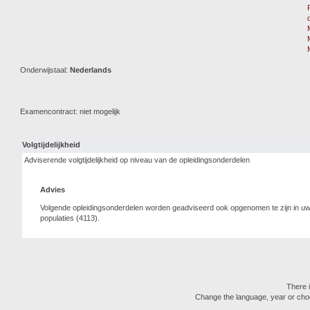
Onderwijstaal:
Nederlands
Examencontract: niet mogelijk
Volgtijdelijkheid
Adviserende volgtijdelijkheid op niveau van de opleidingsonderdelen
Advies
Volgende opleidingsonderdelen worden geadviseerd ook opgenomen te zijn in uw 
populaties (4113).
There i
Change the language, year or choose