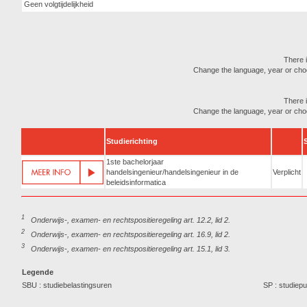
Geen volgtijdelijkheid
There i
Change the language, year or choose
There i
Change the language, year or choose
Studierichting
1ste bachelorjaar
handelsingenieur/handelsingenieur in de
Verplicht
beleidsinformatica
1
Onderwijs-, examen- en rechtspositieregeling art. 12.2, lid 2.
2
Onderwijs-, examen- en rechtspositieregeling art. 16.9, lid 2.
3
Onderwijs-, examen- en rechtspositieregeling art. 15.1, lid 3.
Legende
SBU : studiebelastingsuren
SP : studiep