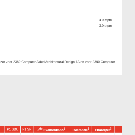
4.0 stptn
3.0 stptn
ezet voor 2382 Computer Aided Architectural Design 1A en voor 2390 Computer
de
1
2
3
P1 SBU
P1 SP
2
Examenkans
Tolerantie
Eindcijfer