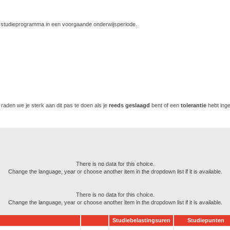
 studieprogramma in een voorgaande onderwijsperiode.
 raden we je sterk aan dit pas te doen als je
reeds
geslaagd
bent of een
tolerantie
hebt ing
There is no data for this choice.
Change the language, year or choose another item in the dropdown list if it is available.
There is no data for this choice.
Change the language, year or choose another item in the dropdown list if it is available.
Studiebelastingsuren
Studiepunten