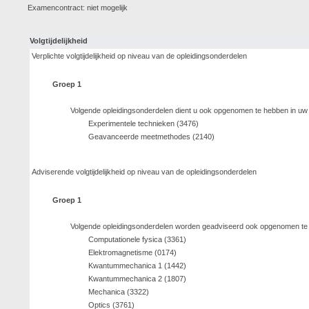
Examencontract: niet mogelijk
Volgtijdelijkheid
Verplichte volgtijdelijkheid op niveau van de opleidingsonderdelen
Groep 1
Volgende opleidingsonderdelen dient u ook opgenomen te hebben in uw
Experimentele technieken (3476)
Geavanceerde meetmethodes (2140)
Adviserende volgtijdelijkheid op niveau van de opleidingsonderdelen
Groep 1
Volgende opleidingsonderdelen worden geadviseerd ook opgenomen te z
Computationele fysica (3361)
Elektromagnetisme (0174)
Kwantummechanica 1 (1442)
Kwantummechanica 2 (1807)
Mechanica (3322)
Optics (3761)