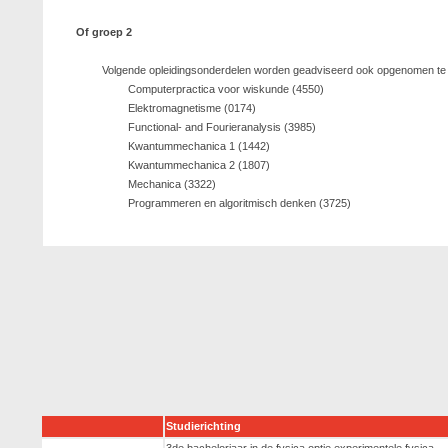
Of groep 2
Volgende opleidingsonderdelen worden geadviseerd ook opgenomen te z
Computerpractica voor wiskunde (4550)
Elektromagnetisme (0174)
Functional- and Fourieranalysis (3985)
Kwantummechanica 1 (1442)
Kwantummechanica 2 (1807)
Mechanica (3322)
Programmeren en algoritmisch denken (3725)
Studierichting