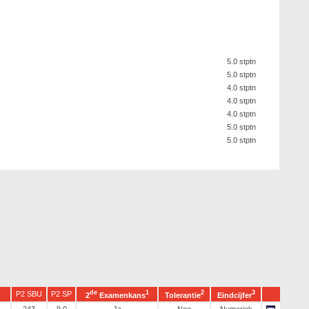
5.0 stptn
5.0 stptn
4.0 stptn
4.0 stptn
4.0 stptn
5.0 stptn
5.0 stptn
de
1
2
3
P2 SBU
P2 SP
2
Examenkans
Tolerantie
Eindcijfer