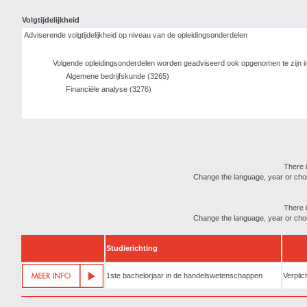
Volgtijdelijkheid
Adviserende volgtijdelijkheid op niveau van de opleidingsonderdelen
Volgende opleidingsonderdelen worden geadviseerd ook opgenomen te zijn i
Algemene bedrijfskunde (3265)
Financiële analyse (3276)
There i
Change the language, year or choose
There i
Change the language, year or choose
Studierichting
1ste bachelorjaar in de handelswetenschappen
Verplic