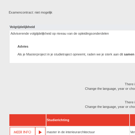
Examencontract: niet mogelijk
Volgtijdelijkheid
Adviserende volgtijdelijkheid op niveau van de opleidingsonderdelen
Advies
Als je Masterproject in je studietraject opneemt, raden we je sterk aan dit
samen
There i
Change the language, year or choose
There i
Change the language, year or choose
Studierichting
master in de interieurarchitectuur
Ver