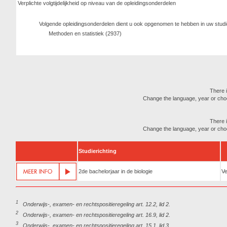
Verplichte volgtijdelijkheid op niveau van de opleidingsonderdelen
Volgende opleidingsonderdelen dient u ook opgenomen te hebben in uw stud
Methoden en statistiek (2937)
There i
Change the language, year or choose
There i
Change the language, year or choose
Studierichting
2de bachelorjaar in de biologie
Ve
1
Onderwijs-, examen- en rechtspositieregeling art. 12.2, lid 2.
2
Onderwijs-, examen- en rechtspositieregeling art. 16.9, lid 2.
3
Onderwijs-, examen- en rechtspositieregeling art. 15.1, lid 3.