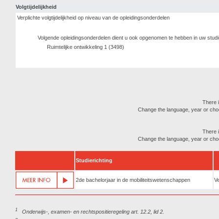
Volgtijdelijkheid
Verplichte volgtijdelijkheid op niveau van de opleidingsonderdelen
Volgende opleidingsonderdelen dient u ook opgenomen te hebben in uw stud
Ruimtelijke ontwikkeling 1 (3498)
There i
Change the language, year or choose
There i
Change the language, year or choose
Studierichting
2de bachelorjaar in de mobiliteitswetenschappen
Ve
1
Onderwijs-, examen- en rechtspositieregeling art. 12.2, lid 2.