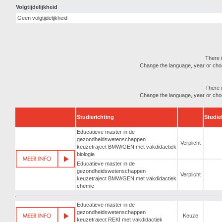
Volgtijdelijkheid
Geen volgtijdelijkheid
There i
Change the language, year or choose
There i
Change the language, year or choose
Studierichting
Studie
Educatieve master in de
gezondheidswetenschappen
Verplicht
keuzetraject BMW/GEN met vakdidactiek
biologie
Educatieve master in de
gezondheidswetenschappen
Verplicht
keuzetraject BMW/GEN met vakdidactiek
chemie
Educatieve master in de
gezondheidswetenschappen
Keuze
keuzetraject REKI met vakdidactiek