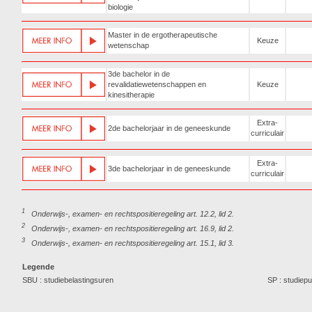
biologie
Master in de ergotherapeutische
Keuze
wetenschap
3de bachelor in de
revalidatiewetenschappen en
Keuze
kinesitherapie
Extra-
2de bachelorjaar in de geneeskunde
curriculair
Extra-
3de bachelorjaar in de geneeskunde
curriculair
1
Onderwijs-, examen- en rechtspositieregeling art. 12.2, lid 2.
2
Onderwijs-, examen- en rechtspositieregeling art. 16.9, lid 2.
3
Onderwijs-, examen- en rechtspositieregeling art. 15.1, lid 3.
Legende
SBU : studiebelastingsuren
SP : studiep