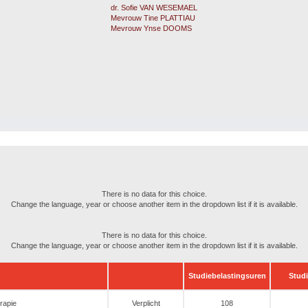
dr. Sofie VAN WESEMAEL
Mevrouw Tine PLATTIAU
Mevrouw Ynse DOOMS
There is no data for this choice.
Change the language, year or choose another item in the dropdown list if it is available.
There is no data for this choice.
Change the language, year or choose another item in the dropdown list if it is available.
Studiebelastingsuren
Stud
rapie
Verplicht
108