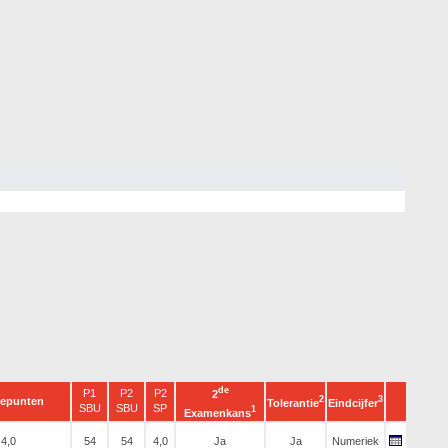
de
P1
P2
P2
2
2
3
iepunten
Tolerantie
Eindcijfer
SBU
SBU
SP
1
Examenkans
4,0
54
54
4,0
Ja
Ja
Numeriek