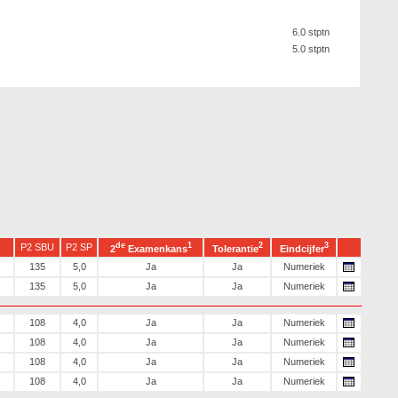
6.0 stptn
5.0 stptn
de
1
2
3
P2 SBU
P2 SP
2
Examenkans
Tolerantie
Eindcijfer
135
5,0
Ja
Ja
Numeriek
135
5,0
Ja
Ja
Numeriek
108
4,0
Ja
Ja
Numeriek
108
4,0
Ja
Ja
Numeriek
108
4,0
Ja
Ja
Numeriek
108
4,0
Ja
Ja
Numeriek