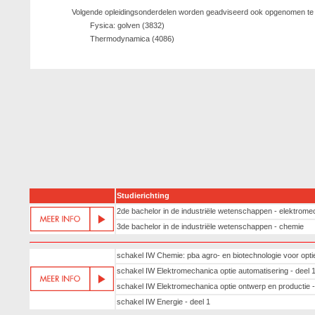
Volgende opleidingsonderdelen worden geadviseerd ook opgenomen te z
Fysica: golven (3832)
Thermodynamica (4086)
Studierichting
2de bachelor in de industriële wetenschappen - elektrome
3de bachelor in de industriële wetenschappen - chemie
schakel IW Chemie: pba agro- en biotechnologie voor opti
schakel IW Elektromechanica optie automatisering - deel 
schakel IW Elektromechanica optie ontwerp en productie -
schakel IW Energie - deel 1