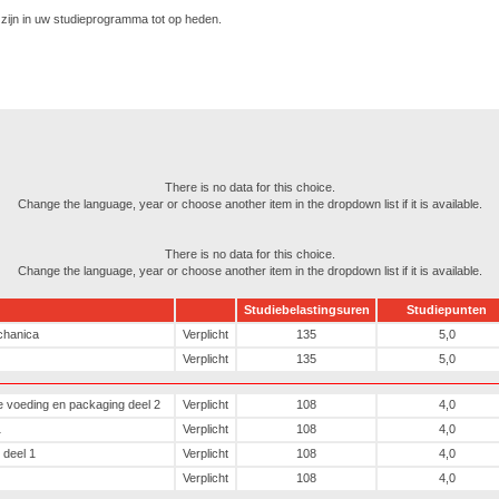
ijn in uw studieprogramma tot op heden.
There is no data for this choice.
Change the language, year or choose another item in the dropdown list if it is available.
There is no data for this choice.
Change the language, year or choose another item in the dropdown list if it is available.
Studiebelastingsuren
Studiepunten
chanica
Verplicht
135
5,0
Verplicht
135
5,0
e voeding en packaging deel 2
Verplicht
108
4,0
1
Verplicht
108
4,0
 deel 1
Verplicht
108
4,0
Verplicht
108
4,0