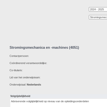
Stromingsmechanica en -machines (4051)
Contactpersoon:
Coördinerend verantwoordelijke:
Co-titularis:
Lid van het onderwijsteam:
Onderwijstaal:
Nederlands
Volgtijdelijkheid
Adviserende volgtijdelijkheid op niveau van de opleidingsonderdelen