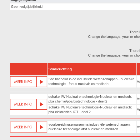
Geen volgtijdelijkheid
There i
Change the language, year or choose
There i
Change the language, year or choose
Studierichting
3de bachelor in de industriële wetenschappen - nucleaire
Ve
technologie - focus nucleair en medisch
schakel IW Nucleaire technologie-Nucleair en medisch:
Ve
pba chemie/pba biotechnologie - deel 2
schakel IW Nucleaire technologie-Nucleair en medisch:
Ve
pba elektronica-ICT - deel 2
voorbereidingsprogramma industriële wetenschappen:
Ve
nucleaire technologie afst.nucleair en medisch