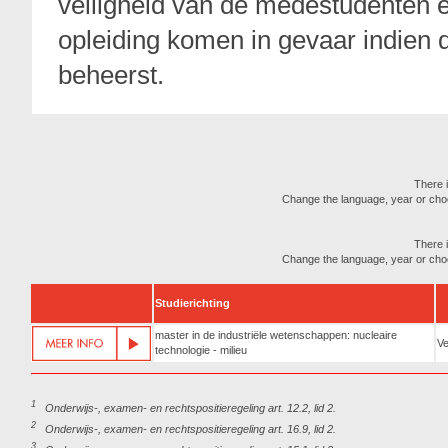
veiligheid van de medestudenten
opleiding komen in gevaar indien 
beheerst.
There i
Change the language, year or choose
There i
Change the language, year or choose
Studierichting
master in de industriële wetenschappen: nucleaire
Ve
technologie - milieu
1
Onderwijs-, examen- en rechtspositieregeling art. 12.2, lid 2.
2
Onderwijs-, examen- en rechtspositieregeling art. 16.9, lid 2.
3