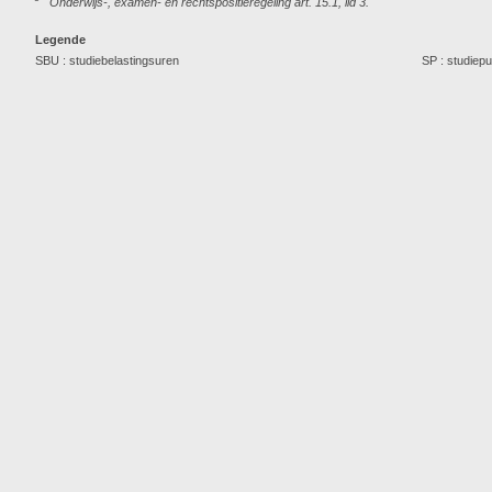
Onderwijs-, examen- en rechtspositieregeling art. 15.1, lid 3.
Legende
SBU : studiebelastingsuren
SP : studiep