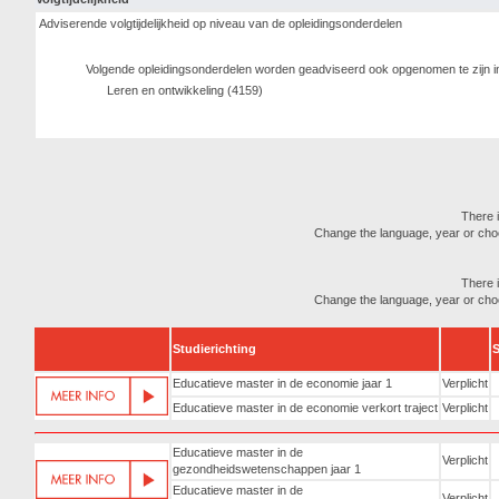
Adviserende volgtijdelijkheid op niveau van de opleidingsonderdelen
Volgende opleidingsonderdelen worden geadviseerd ook opgenomen te zijn i
Leren en ontwikkeling (4159)
There i
Change the language, year or choose
There i
Change the language, year or choose
Studierichting
S
Educatieve master in de economie jaar 1
Verplicht
Educatieve master in de economie verkort traject
Verplicht
Educatieve master in de
Verplicht
gezondheidswetenschappen jaar 1
Educatieve master in de
Verplicht