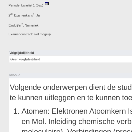
Periode: kwartiel 1 (5sp)
de
1
2
Examenkans
: Ja
2
Eindcijfer
: Numeriek
Examencontract: niet mogelijk
Volgtijdelijkheid
Geen volgtijdelijkheid
Inhoud
Volgende onderwerpen dient de stude
te kunnen uitleggen en te kunnen to
Atomen: Elektronen Atoomkern 
en Mol. Inleiding chemische verb
moleculaire). Verbindingen (proc