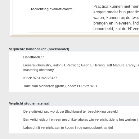
Practica kunnen niet her
Toelichting evaluatievorm
kregen omdat hun practicu
waren, kunnen bij de tw
brengen en inleveren. In
beoordeeld, zal de 'N' ver
Verplichte handboeken (boekhandel)
Handboek 1:
General chemistry, Ralph H. Petrucci; Geoff E Herring; Jeff Madura; Carey Bi
mastering chemistry
ISBN: 9781292726137
Tabel van Mendeljev (gratis), code: PERSYSWET
Verplicht studiemateriaal
De studieleidraad wordt via Blackboard ter beschikking gesteld.
Een veiligheidsbril en een geschikte labojas zijn verplicht tijdens het werken i
Laboschrift verplicht aan te kopen in de campusboekhandel