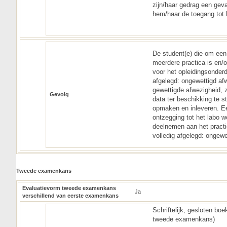
zijn/haar gedrag een gev
hem/haar de toegang tot 
De student(e) die om een
meerdere practica is en/o
voor het opleidingsonderd
afgelegd: ongewettigd afw
gewettigde afwezigheid, 
Gevolg
data ter beschikking te s
opmaken en inleveren. Ee
ontzegging tot het labo w
deelnemen aan het practi
volledig afgelegd: ongewe
Tweede examenkans
Evaluatievorm tweede examenkans
Ja
verschillend van eerste examenkans
Schriftelijk, gesloten bo
tweede examenkans)