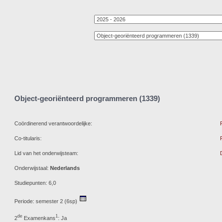
Object-georiënteerd programmeren (1339)
Coördinerend verantwoordelijke:
Co-titularis:
Lid van het onderwijsteam:
Onderwijstaal:
Nederlands
Studiepunten: 6,0
Periode: semester 2 (6sp)
de
1
2
Examenkans
: Ja