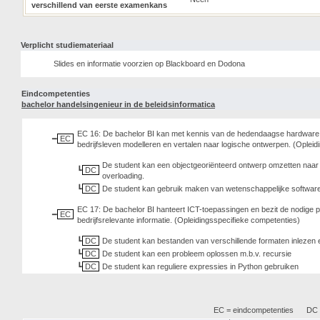
verschillend van eerste examenkans
Verplicht studiemateriaal
Slides en informatie voorzien op Blackboard en Dodona
Eindcompetenties
bachelor handelsingenieur in de beleidsinformatica
EC 16: De bachelor BI kan met kennis van de hedendaagse hardware, so
EC
bedrijfsleven modelleren en vertalen naar logische ontwerpen. (Oplei
De student kan een objectgeoriënteerd ontwerp omzetten naar
DC
overloading.
DC
De student kan gebruik maken van wetenschappelijke software 
EC 17: De bachelor BI hanteert ICT-toepassingen en bezit de nodige
EC
bedrijfsrelevante informatie. (Opleidingsspecifieke competenties)
DC
De student kan bestanden van verschillende formaten inlezen 
DC
De student kan een probleem oplossen m.b.v. recursie
DC
De student kan reguliere expressies in Python gebruiken
EC = eindcompetenties
DC =