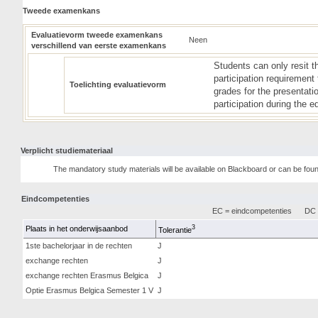
Tweede examenkans
Evaluatievorm tweede examenkans
Neen
verschillend van eerste examenkans
Students can only resit t
participation requirement
Toelichting evaluatievorm
grades for the presentati
participation during the 
Verplicht studiemateriaal
The mandatory study materials will be available on Blackboard or can be foun
Eindcompetenties
EC = eindcompetenties
DC =
3
Plaats in het onderwijsaanbod
Tolerantie
1ste bachelorjaar in de rechten
J
exchange rechten
J
exchange rechten Erasmus Belgica
J
Optie Erasmus Belgica Semester 1 V
J