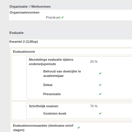
Organisatie- / Werkvormen
Organisatievormen
Practicum
✔
Evaluatie
Kwartiel 2 (3,00sp)
Evaluatievorm
Mondelinge evaluatie tijdens
25 %
onderwijsperiode
Behoud van deelcijfer in
✔
academiejaar
Debat
✔
Presentatie
✔
Schriftelijk examen
75 %
Gesloten-boek
✔
Evaluatievoorwaarden (deelname en/of
✔
slagen)