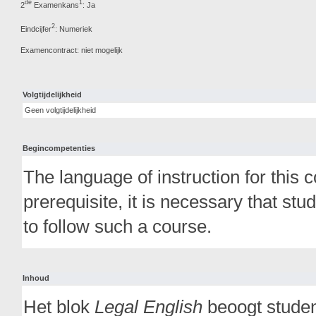
de
1
2
Examenkans
: Ja
2
Eindcijfer
: Numeriek
Examencontract: niet mogelijk
Volgtijdelijkheid
Geen volgtijdelijkheid
Begincompetenties
The language of instruction for this 
prerequisite, it is necessary that stu
to follow such a course.
Inhoud
Het blok
Legal English
beoogt studen