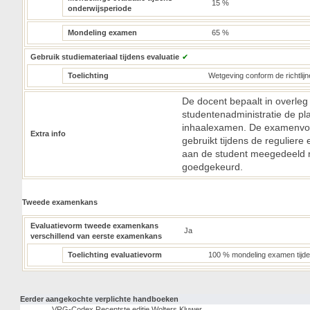
15 %
onderwijsperiode
Mondeling examen
65 %
Gebruik studiemateriaal tijdens evaluatie
✔
Toelichting
Wetgeving conform de richtlij
De docent bepaalt in overl
studentenadministratie de p
inhaalexamen. De examenvor
Extra info
gebruikt tijdens de regulie
aan de student meegedeeld 
goedgekeurd.
Tweede examenkans
Evaluatievorm tweede examenkans
Ja
verschillend van eerste examenkans
Toelichting evaluatievorm
100 % mondeling examen tijd
Eerder aangekochte verplichte handboeken
VRG-Codex,Recentste editie,Wolters Kluwer