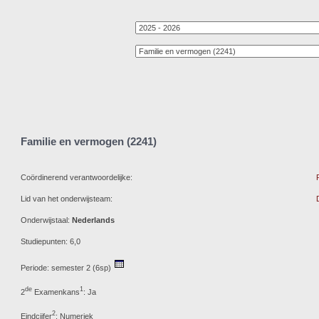
Familie en vermogen (2241)
Coördinerend verantwoordelijke:
Lid van het onderwijsteam:
Onderwijstaal:
Nederlands
Studiepunten: 6,0
Periode: semester 2 (6sp)
de
1
2
Examenkans
: Ja
2
Eindcijfer
: Numeriek