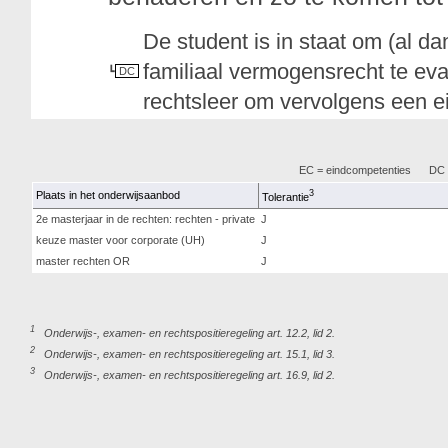
De student is in staat om (al da
familiaal vermogensrecht te eva
DC
rechtsleer om vervolgens een e
EC = eindcompetenties
DC =
3
Plaats in het onderwijsaanbod
Tolerantie
2e masterjaar in de rechten: rechten - private
J
keuze master voor corporate (UH)
J
master rechten OR
J
1
Onderwijs-, examen- en rechtspositieregeling art. 12.2, lid 2.
2
Onderwijs-, examen- en rechtspositieregeling art. 15.1, lid 3.
3
Onderwijs-, examen- en rechtspositieregeling art. 16.9, lid 2.