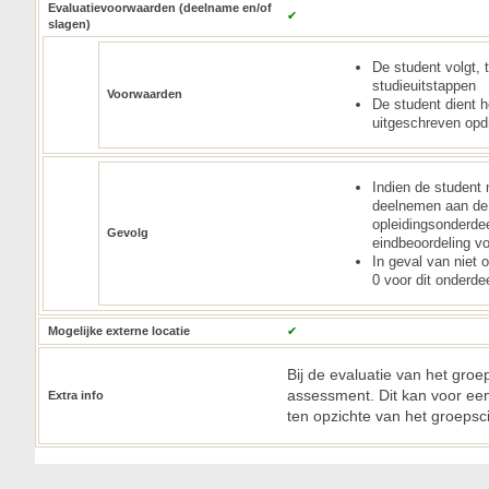
Evaluatievoorwaarden (deelname en/of
✔
slagen)
De student volgt, 
studieuitstappen
Voorwaarden
De student dient he
uitgeschreven opd
Indien de student 
deelnemen aan de j
opleidingsonderdee
Gevolg
eindbeoordeling vo
In geval van niet 
0 voor dit onderdee
Mogelijke externe locatie
✔
Bij de evaluatie van het gro
assessment. Dit kan voor een 
Extra info
ten opzichte van het groepscij