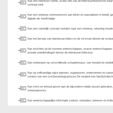
Kan een interieure ruimte, al dan niet van architectuurhistorische w
EC
centraal stelt.
Kan een ontwerp communiceren aan leken en specialisten in beeld, g
EC
digitale als handmatige.
EC
Kan een ruimtelijk concept vertalen naar een ontwerp, rekening houden
EC
Kan het beroep van interieurarchitect en de rol ervan binnen de evolu
Kan inzichten uit de humane wetenschappen, exacte wetenschappen en 
EC
actuele ontwikkelingen binnen de interieurarchitectuur.
EC
Kan ontwerpen op verschillende schaalniveaus, van meubel tot stedeli
Kan op zelfstandige wijze plannen, organiseren, ondernemen en sam
EC
context van een (ver)bouw(ings)proces.De student kan hierbij kritisch 
Kan vorm en inhoud geven aan de bijzondere relatie tussen gebruiker,
EC
ontwerpproces.
EC
Kan wetenschappelijke informatie zoeken, ontsluiten, beheren en krit