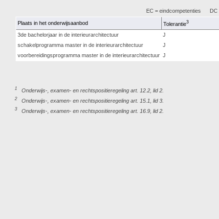
EC = eindcompetenties
DC =
3
Plaats in het onderwijsaanbod
Tolerantie
3de bachelorjaar in de interieurarchitectuur
J
schakelprogramma master in de interieurarchitectuur
J
voorbereidingsprogramma master in de interieurarchitectuur
J
1
Onderwijs-, examen- en rechtspositieregeling art. 12.2, lid 2.
2
Onderwijs-, examen- en rechtspositieregeling art. 15.1, lid 3.
3
Onderwijs-, examen- en rechtspositieregeling art. 16.9, lid 2.