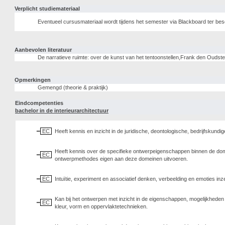
Verplicht studiemateriaal
Eventueel cursusmateriaal wordt tijdens het semester via Blackboard ter bes
Aanbevolen literatuur
De narratieve ruimte: over de kunst van het tentoonstellen,Frank den Oud
Opmerkingen
Gemengd (theorie & praktijk)
Eindcompetenties
bachelor in de interieurarchitectuur
EC
Heeft kennis en inzicht in de juridische, deontologische, bedrijfsku
Heeft kennis over de specifieke ontwerpeigenschappen binnen de do
EC
ontwerpmethodes eigen aan deze domeinen uitvoeren.
EC
Intuïtie, experiment en associatief denken, verbeelding en emoties inze
Kan bij het ontwerpen met inzicht in de eigenschappen, mogelijkheden
EC
kleur, vorm en oppervlaktetechnieken.