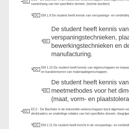
EC
samenhang van het specifieke domein. (kennis bezitten)
DC
EM 1.9 De student heeft kennis van verspanings- en verbindingst
De student heeft kennis van
verspaningstechnieken, pl
BC
bewerkingstechnieken en de 
manufacturing.
EM 1.10 De student heeft kennis van eigenschappen en toepa
DC
en karakteriseren van materiaaleigenschappen.
De student heeft kennis van
meetmethodes voor het dim
BC
(maat, vorm- en plaatstoler
EC2 - De Bachelor in de industriële wetenschappen bezit algemeen wet
EC
denkkaders en onderlinge relaties van het specifieke domein. (begrijp
DC
EM 2.11 De student heeft inzicht in de verspanings- en verbindi