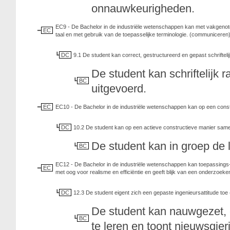
onnauwkeurigheden.
EC9 - De Bachelor in de industriële wetenschappen kan met vakgenot
EC
taal en met gebruik van de toepasselijke terminologie. (communiceren
DC
9.1 De student kan correct, gestructureerd en gepast schrifteli
De student kan schriftelijk 
BC
uitgevoerd.
EC
EC10 - De Bachelor in de industriële wetenschappen kan op een constru
DC
10.2 De student kan op een actieve constructieve manier sam
De student kan in groep de 
BC
EC12 - De Bachelor in de industriële wetenschappen kan toepassings-
EC
met oog voor realisme en efficiëntie en geeft blijk van een onderzoeken
DC
12.3 De student eigent zich een gepaste ingenieursattitude toe (na
De student kan nauwgezet, ef
BC
te leren en toont nieuwsgier