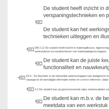
De student heeft inzicht in
verspaningstechnieken en p
BC
De student kan het werkings
technieken uitleggen en illus
EM 2.12 De student heeft inzicht in materiaalkeuze, eigensch
DC
werkstukken en karakteriseren van materiaaleigenschappen.
De student kan de juiste ke
BC
functionaliteit en nauwkeuri
EC4 - De Bachelor in de industriële wetenschappen kan doelgericht re
EC
nauwgezet de benodigde informatie meten en correct refereren. (data
DC
4.2 De student kan op gestructureerde wijze meetresultaten v
De student kan m.b.v. de b
BC
meetdata van een werkstuk