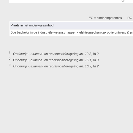
EC = eindcompetenties
DC =
Plaats in het onderwijsaanbod
3de bachelor in de industriële wetenschappen - elektromechanica- optie ontwerp & p
1
Onderwijs-, examen- en rechtspositieregeling art. 12.2, lid 2.
2
Onderwijs-, examen- en rechtspositieregeling art. 15.1, lid 3.
3
Onderwijs-, examen- en rechtspositieregeling art. 16.9, lid 2.