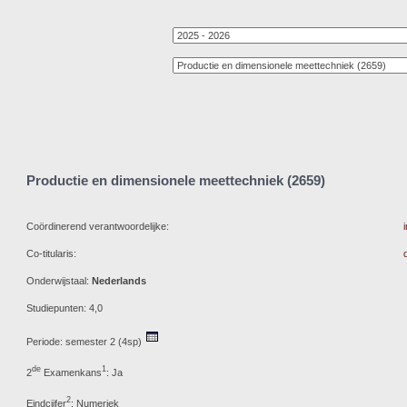
Productie en dimensionele meettechniek (2659)
Coördinerend verantwoordelijke:
Co-titularis:
Onderwijstaal:
Nederlands
Studiepunten: 4,0
Periode: semester 2 (4sp)
de
1
2
Examenkans
: Ja
2
Eindcijfer
: Numeriek