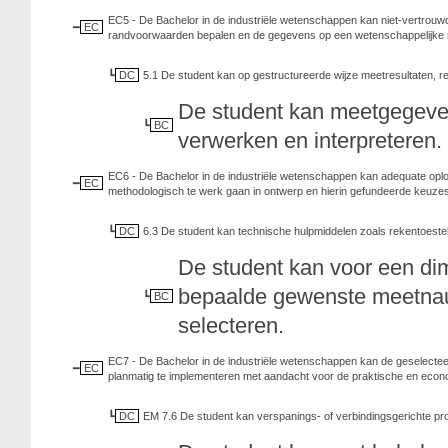
EC5 - De Bachelor in de industriële wetenschappen kan niet-vertrouwd
EC
randvoorwaarden bepalen en de gegevens op een wetenschappelijke m
DC
5.1 De student kan op gestructureerde wijze meetresultaten, resu
De student kan meetgegeven
BC
verwerken en interpreteren.
EC6 - De Bachelor in de industriële wetenschappen kan adequate opl
EC
methodologisch te werk gaan in ontwerp en hierin gefundeerde keuz
DC
6.3 De student kan technische hulpmiddelen zoals rekentoestel
De student kan voor een di
bepaalde gewenste meetnau
BC
selecteren.
EC7 - De Bachelor in de industriële wetenschappen kan de geselect
EC
planmatig te implementeren met aandacht voor de praktische en econ
DC
EM 7.6 De student kan verspanings- of verbindingsgerichte pr