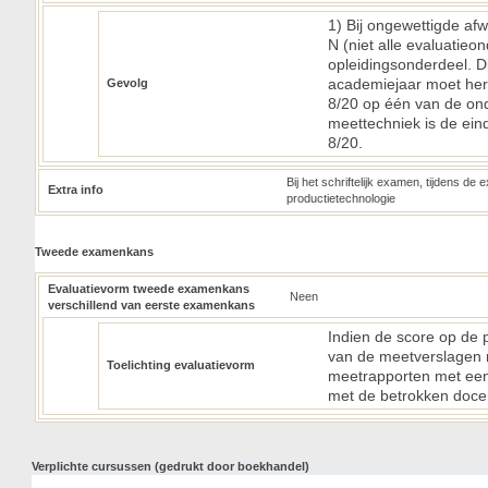
1) Bij ongewettigde afw
N (niet alle evaluatieo
opleidingsonderdeel. Di
academiejaar moet her
Gevolg
8/20 op één van de on
meettechniek is de ei
8/20.
Bij het schriftelijk examen, tijdens de
Extra info
productietechnologie
Tweede examenkans
Evaluatievorm tweede examenkans
Neen
verschillend van eerste examenkans
Indien de score op de
van de meetverslagen m
Toelichting evaluatievorm
meetrapporten met een
met de betrokken doce
Verplichte cursussen (gedrukt door boekhandel)