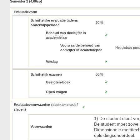
Semester 2 (4,00sp)
Evaluatievorm
Schriftelijke evaluatie tijdens
50 %
onderwijsperiode
Behoud van deelcijfer in
✔
academiejaar
Voorwaarde behoud van
Het globale pun
deelcijfer in academiejaar
Verslag
✔
Schriftelijk examen
50 %
Gesloten-boek
✔
Open vragen
✔
Evaluatievoorwaarden (deelname en/of
✔
slagen)
1) De student dient ve
De student moet zowel 
Voorwaarden
Dimensionele meettech
opleidingsonderdeel.