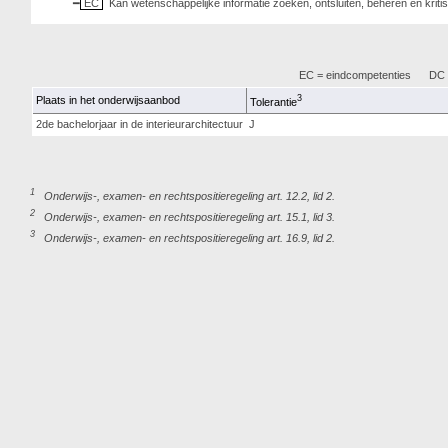
EC
Kan wetenschappelijke informatie zoeken, ontsluiten, beheren en krit
EC = eindcompetenties
DC =
3
Plaats in het onderwijsaanbod
Tolerantie
2de bachelorjaar in de interieurarchitectuur
J
1
Onderwijs-, examen- en rechtspositieregeling art. 12.2, lid 2.
2
Onderwijs-, examen- en rechtspositieregeling art. 15.1, lid 3.
3
Onderwijs-, examen- en rechtspositieregeling art. 16.9, lid 2.