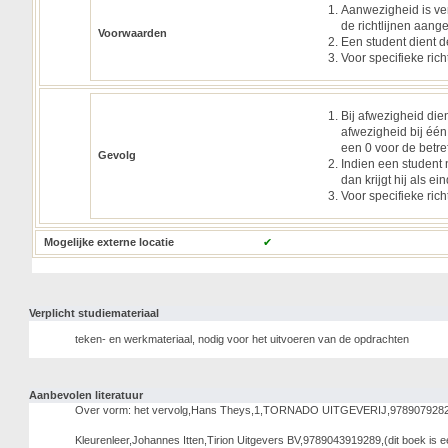
Aanwezigheid is ver
de richtlijnen aan
Voorwaarden
Een student dient d
Voor specifieke ric
Bij afwezigheid die
afwezigheid bij één 
een 0 voor de betre
Gevolg
Indien een student
dan krijgt hij als e
Voor specifieke ric
Mogelijke externe locatie
✔
Verplicht studiemateriaal
teken- en werkmateriaal, nodig voor het uitvoeren van de opdrachten
Aanbevolen literatuur
Over vorm: het vervolg,Hans Theys,1,TORNADO UITGEVERIJ,978907928
Kleurenleer,Johannes Itten,Tirion Uitgevers BV,9789043919289,(dit boek i