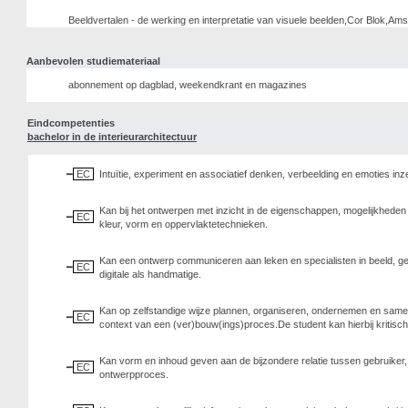
Beeldvertalen - de werking en interpretatie van visuele beelden,Cor Blok,
Aanbevolen studiemateriaal
abonnement op dagblad, weekendkrant en magazines
Eindcompetenties
bachelor in de interieurarchitectuur
EC
Intuïtie, experiment en associatief denken, verbeelding en emoties inze
Kan bij het ontwerpen met inzicht in de eigenschappen, mogelijkheden
EC
kleur, vorm en oppervlaktetechnieken.
Kan een ontwerp communiceren aan leken en specialisten in beeld, g
EC
digitale als handmatige.
Kan op zelfstandige wijze plannen, organiseren, ondernemen en sam
EC
context van een (ver)bouw(ings)proces.De student kan hierbij kritisch 
Kan vorm en inhoud geven aan de bijzondere relatie tussen gebruiker,
EC
ontwerpproces.