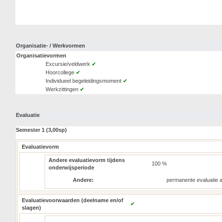
Organisatie- / Werkvormen
Organisatievormen
Excursie/veldwerk
✔
Hoorcollege
✔
Individueel begeleidingsmoment
✔
Werkzittingen
✔
Evaluatie
Semester 1 (3,00sp)
Evaluatievorm
Andere evaluatievorm tijdens
100 %
onderwijsperiode
Andere:
permanente evaluatie a
Evaluatievoorwaarden (deelname en/of
✔
slagen)