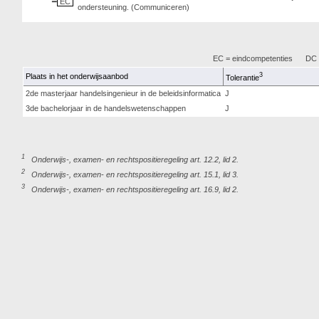
EC
ondersteuning. (Communiceren)
EC = eindcompetenties
DC =
3
Plaats in het onderwijsaanbod
Tolerantie
2de masterjaar handelsingenieur in de beleidsinformatica
J
3de bachelorjaar in de handelswetenschappen
J
1
Onderwijs-, examen- en rechtspositieregeling art. 12.2, lid 2.
2
Onderwijs-, examen- en rechtspositieregeling art. 15.1, lid 3.
3
Onderwijs-, examen- en rechtspositieregeling art. 16.9, lid 2.