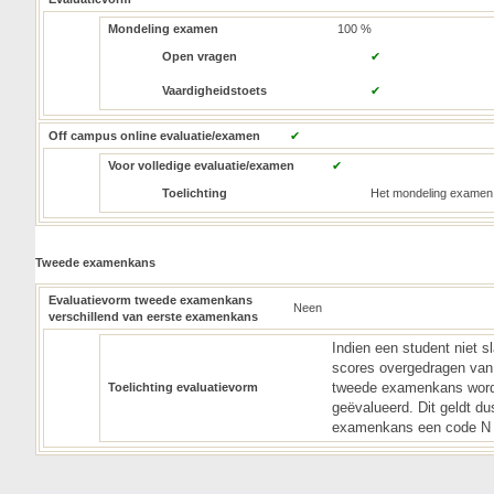
Mondeling examen
100 %
Open vragen
✔
Vaardigheidstoets
✔
Off campus online evaluatie/examen
✔
Voor volledige evaluatie/examen
✔
Toelichting
Het mondeling examen g
Tweede examenkans
Evaluatievorm tweede examenkans
Neen
verschillend van eerste examenkans
Indien een student niet s
scores overgedragen van
tweede examenkans wordt
Toelichting evaluatievorm
geëvalueerd. Dit geldt du
examenkans een code N o