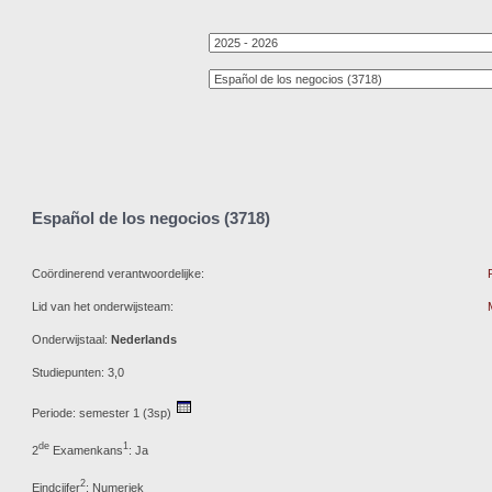
Español de los negocios (3718)
Coördinerend verantwoordelijke:
Lid van het onderwijsteam:
Onderwijstaal:
Nederlands
Studiepunten: 3,0
Periode: semester 1 (3sp)
de
1
2
Examenkans
: Ja
2
Eindcijfer
: Numeriek