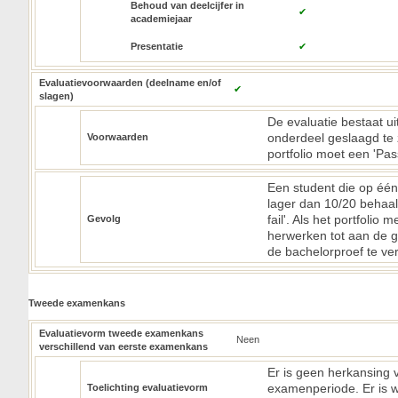
Behoud van deelcijfer in
✔
academiejaar
Presentatie
✔
Evaluatievoorwaarden (deelname en/of
✔
slagen)
De evaluatie bestaat ui
onderdeel geslaagd te 
Voorwaarden
portfolio moet een 'Pa
Een student die op één
lager dan 10/20 behaalt,
fail'. Als het portfolio
Gevolg
herwerken tot aan de ge
de bachelorproef te ver
Tweede examenkans
Evaluatievorm tweede examenkans
Neen
verschillend van eerste examenkans
Er is geen herkansing v
examenperiode. Er is w
Toelichting evaluatievorm