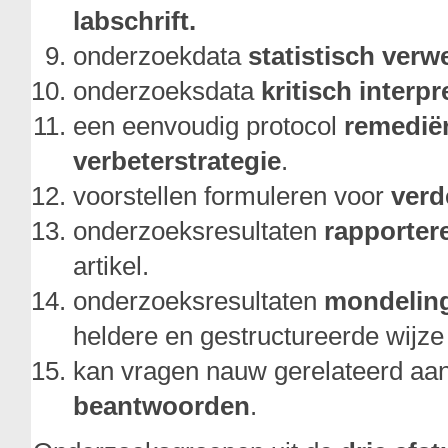
labschrift.
onderzoekdata
statistisch verw
onderzoeksdata
kritisch interpr
een eenvoudig protocol
remedië
verbeterstrategie
.
voorstellen formuleren voor
verd
onderzoeksresultaten
rapporter
artikel.
onderzoeksresultaten
mondelin
heldere en gestructureerde wijze
kan vragen nauw gerelateerd aa
beantwoorden
.