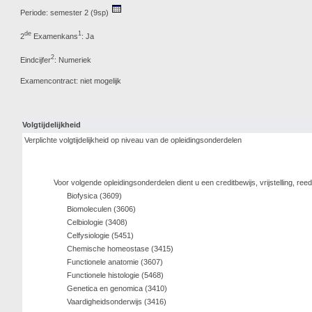
Periode: semester 2 (9sp)
de
1
2
Examenkans
: Ja
2
Eindcijfer
: Numeriek
Examencontract: niet mogelijk
Volgtijdelijkheid
Verplichte volgtijdelijkheid op niveau van de opleidingsonderdelen
Voor volgende opleidingsonderdelen dient u een creditbewijs, vrijstelling, r
Biofysica (3609)
Biomoleculen (3606)
Celbiologie (3408)
Celfysiologie (5451)
Chemische homeostase (3415)
Functionele anatomie (3607)
Functionele histologie (5468)
Genetica en genomica (3410)
Vaardigheidsonderwijs (3416)