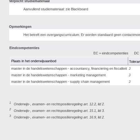
Verplicht studiemateriaal
Aanvullend studiemateriaal: zie Blackboard
Opmerkingen
Het betreft een overgangscurriculum. Er worden standaard geen contactmome
Eindcompetenties
EC = eindcompetenties
DC =
Plaats in het onderwijsaanbod
Toleran
master in de handelswetenschappen - accountancy, financiering en fiscaliteit
J
master in de handelswetenschappen - marketing management
J
master in de handelswetenschappen - supply chain management
J
1
Onderwijs-, examen- en rechtspositieregeling art. 12.2, lid 2.
2
Onderwijs-, examen- en rechtspositieregeling art. 15.1, lid 3.
3
Onderwijs-, examen- en rechtspositieregeling art. 16.9, lid 2.