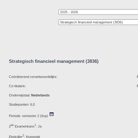
Strategisch financieel management (3836)
Coördinerend verantwoordelijke:
Co-titularis:
Onderwijstaal:
Nederlands
Studiepunten: 6,0
Periode: semester 2 (6sp)
de
1
2
Examenkans
: Ja
2
Eindcijfer
: Numeriek