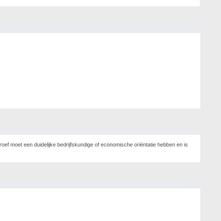
oef moet een duidelijke bedrijfskundige of economische oriëntatie hebben en is