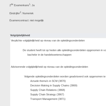
de
1
2
Examenkans
: Ja
2
Eindcijfer
: Numeriek
Examencontract: niet mogelijk
Volgtijdelijkheid
Verplichte volgtijdelijkheid op niveau van de opleidingsonderdelen
De student heeft tot op heden alle opleidingsonderdelen opgenomen in 
bachelor in de handelswetenschappen
Adviserende volgtijdelijkheid op niveau van de opleidingsonderdelen
Volgende opleidingsonderdelen worden geadviseerd ook opgenomen te z
Actuele thema's in SCM (3870)
Decision Making in Supply Chains (3869)
Supply Chain Relations (3868)
Supply Chain Strategy (3867)
Transport Management (3871)