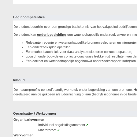
Begincompetenties
De student beschikt over een grondige basiskennis van het vakgebied bedrijfsec
De student kan
onder begeleiding
een wetenschappelijk onderzoek uitvoeren, me
Relevante, recente en wetenschappelijke bronnen selecteren en interprete
Een onderzoeksplan opstellen;
Een methode/techniek voor data-analyse selecteren correct toepassen;
Logisch onderbouwde en correcte conclusies trekken uit resultaten van da
Een correct en wetenschappelijk opgebouwd onderzoeksrapport schrijven.
Inhoud
De masterproef is een zelfstandig werkstuk onder begeleiding van een promotor. He
gerelateerd aan de gekozen afstudeerrichting of aan (bedrijfs)economie in de brede 
Organisatie- / Werkvormen
Organisatievormen
Individueel begeleidingsmoment
✔
Masterproef
✔
Werkvormen