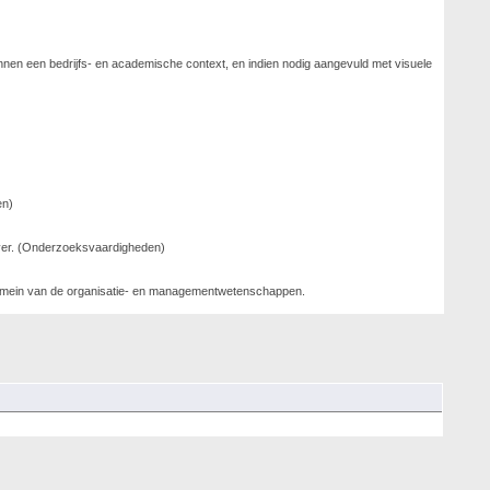
nnen een bedrijfs- en academische context, en indien nodig aangevuld met visuele
en)
over. (Onderzoeksvaardigheden)
 domein van de organisatie- en managementwetenschappen.