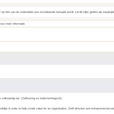
r op één van de onderdelen een onvoldoende behaald wordt, zal dit cijfer gelden als totaalcijf
voor meer informatie.
elfstandig toe. (Zelfsturing en ondernemingszin)
ility in order to help create value for an organisation. (Self-direction and entrepreneurial spir