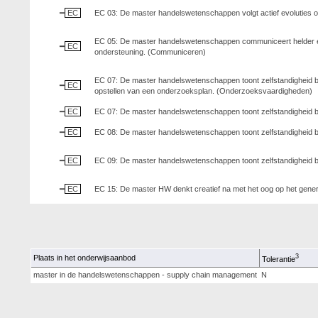
EC
EC 03: De master handelswetenschappen volgt actief evoluties o
EC 05: De master handelswetenschappen communiceert helder en co
EC
ondersteuning. (Communiceren)
EC 07: De master handelswetenschappen toont zelfstandigheid bi
EC
opstellen van een onderzoeksplan. (Onderzoeksvaardigheden)
EC
EC 07: De master handelswetenschappen toont zelfstandigheid b
EC
EC 08: De master handelswetenschappen toont zelfstandigheid 
EC
EC 09: De master handelswetenschappen toont zelfstandigheid bi
EC
EC 15: De master HW denkt creatief na met het oog op het gene
3
Plaats in het onderwijsaanbod
Tolerantie
master in de handelswetenschappen - supply chain management
N