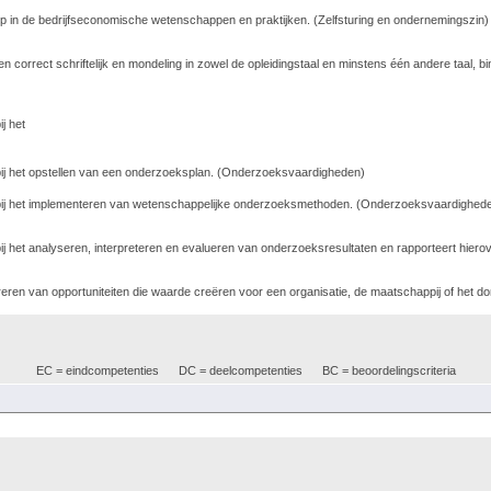
p in de bedrijfseconomische wetenschappen en praktijken. (Zelfsturing en ondernemingszin)
rrect schriftelijk en mondeling in zowel de opleidingstaal en minstens één andere taal, bi
j het
ij het opstellen van een onderzoeksplan. (Onderzoeksvaardigheden)
bij het implementeren van wetenschappelijke onderzoeksmethoden. (Onderzoeksvaardighed
j het analyseren, interpreteren en evalueren van onderzoeksresultaten en rapporteert hier
reren van opportuniteiten die waarde creëren voor een organisatie, de maatschappij of het
EC = eindcompetenties
DC = deelcompetenties
BC = beoordelingscriteria