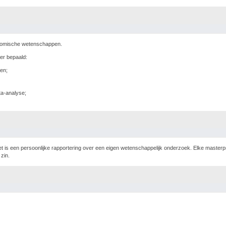
onomische wetenschappen.
er bepaald:
ren;
ta-analyse;
t is een persoonlijke rapportering over een eigen wetenschappelijk onderzoek. Elke masterpr
zin.