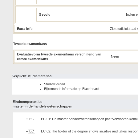
Gevolg
Indien e
Extra info
Zie studieleidraad 
Tweede examenkans
Evaluatievorm tweede examenkans verschillend van
Neen
eerste examenkans
Verplicht studiemateriaal
Studieleidraad
Bijkomende informatie op Blackboard
Eindcompetenties
master in de handelswetenschappen
EC
EC 01: De master handelswetenschappen past verworven kennis z
EC
EC 02:The holder of the degree shows initiative and takes responsib