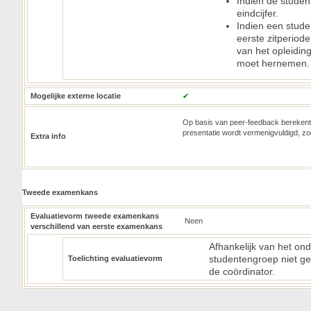
Indien de student 
eindcijfer.
Indien een stude
eerste zitperiod
van het opleidin
moet hernemen
Mogelijke externe locatie
✔
Op basis van peer-feedback bereken
presentatie wordt vermenigvuldigd, zod
Extra info
Tweede examenkans
Evaluatievorm tweede examenkans
Neen
verschillend van eerste examenkans
Afhankelijk van het on
studentengroep niet ge
Toelichting evaluatievorm
de coördinator.