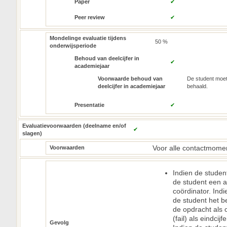
Paper
✔
Peer review
✔
Mondelinge evaluatie tijdens
50 %
onderwijsperiode
Behoud van deelcijfer in
✔
academiejaar
Voorwaarde behoud van
De student moet
deelcijfer in academiejaar
behaald.
Presentatie
✔
Evaluatievoorwaarden (deelname en/of
✔
slagen)
Voor alle contactmomen
Voorwaarden
Indien de studen
de student een a
coördinator. Ind
de student het b
de opdracht als 
(fail) als eindcijfe
Gevolg