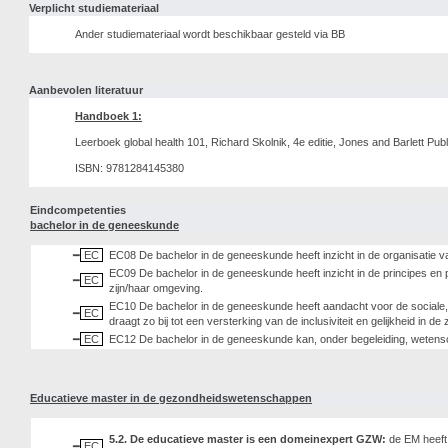
Verplicht studiemateriaal
Ander studiemateriaal wordt beschikbaar gesteld via BB
Aanbevolen literatuur
Handboek 1:
Leerboek global health 101, Richard Skolnik, 4e editie, Jones and Barlett Publ
ISBN: 9781284145380
Eindcompetenties
bachelor in de geneeskunde
EC
EC08 De bachelor in de geneeskunde heeft inzicht in de organisatie v
EC09 De bachelor in de geneeskunde heeft inzicht in de principes en
EC
zijn/haar omgeving.
EC10 De bachelor in de geneeskunde heeft aandacht voor de sociale, 
EC
draagt zo bij tot een versterking van de inclusiviteit en gelijkheid in de 
EC
EC12 De bachelor in de geneeskunde kan, onder begeleiding, wetensc
Educatieve master in de gezondheidswetenschappen
5.2. De educatieve master is een domeinexpert GZW:
de EM heeft
EC