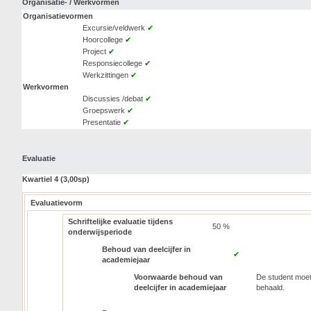
Organisatie- / Werkvormen
Organisatievormen
Excursie/veldwerk
✔
Hoorcollege
✔
Project
✔
Responsiecollege
✔
Werkzittingen
✔
Werkvormen
Discussies /debat
✔
Groepswerk
✔
Presentatie
✔
Evaluatie
Kwartiel 4 (3,00sp)
Evaluatievorm
Schriftelijke evaluatie tijdens
50 %
onderwijsperiode
Behoud van deelcijfer in
✔
academiejaar
Voorwaarde behoud van
De student moet
deelcijfer in academiejaar
behaald.