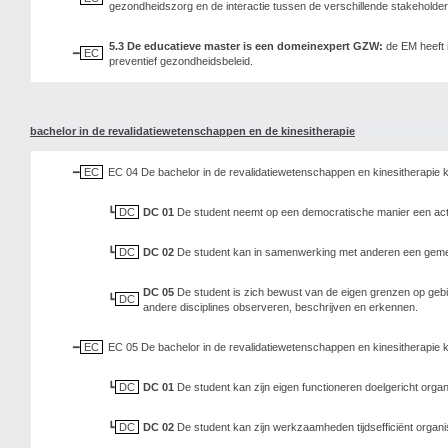
gezondheidszorg en de interactie tussen de verschillende stakeholder
5.3 De educatieve master is een domeinexpert GZW:
de EM heeft 
EC
preventief gezondheidsbeleid.
bachelor in de revalidatiewetenschappen en de kinesitherapie
EC
EC 04 De bachelor in de revalidatiewetenschappen en kinesitherapie ka
DC
DC 01
De student neemt op een democratische manier een acti
DC
DC 02
De student kan in samenwerking met anderen een gemee
DC 05
De student is zich bewust van de eigen grenzen op gebie
DC
andere disciplines observeren, beschrijven en erkennen.
EC
EC 05 De bachelor in de revalidatiewetenschappen en kinesitherapie kan
DC
DC 01
De student kan zijn eigen functioneren doelgericht organ
DC
DC 02
De student kan zijn werkzaamheden tijdsefficiënt organ