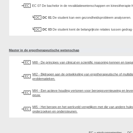
EC
EC 07 De bachelor in de revalidatiewetenschappen en kinesitherapie h
DC
DC 01
De student kan een gezondheidsprobleem analyseren.
DC
DC 03
De student kent de belangrijkste relaties tussen gedrag
Master in de ergotherapeutische wetenschap
EC
MI8 - De principes van
clinical
en
scientific reasoning
kennen en toep
MI2 - Bijdragen aan de ontwikkeling van ergotherapeutische of multidis
EC
problematieken.
MI4 - Een actieve houding vertonen voor beroepsvernieuwing en leven
EC
eeuw.
MI5 - Het beroep en het werkveld vergelijken met die van andere hulpve
EC
onderzoeken en ondersteunen.
EC = eindcompetenties
DC =