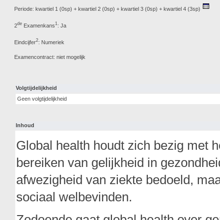
Periode: kwartiel 1 (0sp) + kwartiel 2 (0sp) + kwartiel 3 (0sp) + kwartiel 4 (3sp)
de
1
2
Examenkans
: Ja
2
Eindcijfer
: Numeriek
Examencontract: niet mogelijk
Volgtijdelijkheid
Geen volgtijdelijkheid
Inhoud
Global health houdt zich bezig met 
bereiken van gelijkheid in gezondhei
afwezigheid van ziekte bedoeld, maar
sociaal welbevinden.
Zodoende gaat global health over g