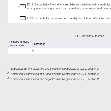
EC 2: De bachelor Fysicakan verschillende basistheorieën van de fy
EC
in de fysica van de gecondenseerde materie, de astrofysica, de atomair
EC
EC 8: De bachelor Fysica kan zelfstandig en zelfsturend basiskennis
EC = learning outcomes
DC
Included in these
3
Tolerance
programmes
N
1
Education, Examination and Legal Position Regulations art.12.2, section 2.
2
Education, Examination and Legal Position Regulations art.15.1, section 3.
3
Education, Examination and Legal Position Regulations art.16.9, section 2.