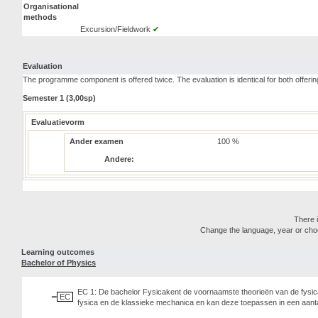
Organisational
methods
Excursion/Fieldwork
✔
Evaluation
The programme component is offered twice. The evaluation is identical for both offerin
Semester 1 (3,00sp)
Evaluatievorm
Ander examen
100 %
Andere:
There i
Change the language, year or choose
Learning outcomes
Bachelor of Physics
EC 1: De bachelor Fysicakent de voornaamste theorieën van de fysica 
EC
fysica en de klassieke mechanica en kan deze toepassen in een aantal