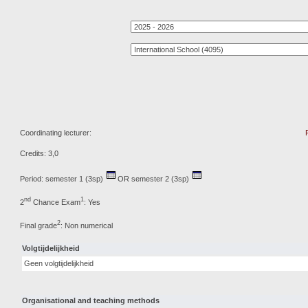
Coordinating lecturer:
Credits: 3,0
Period: semester 1 (3sp)
OR semester 2 (3sp)
nd
1
2
Chance Exam
: Yes
2
Final grade
: Non numerical
Volgtijdelijkheid
Geen volgtijdelijkheid
Organisational and teaching methods