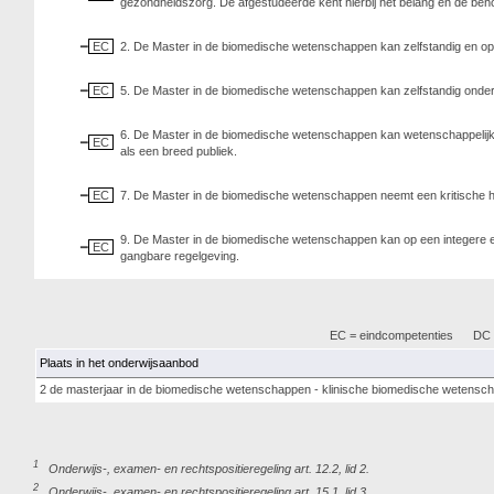
gezondheidszorg. De afgestudeerde kent hierbij het belang en de be
EC
2. De Master in de biomedische wetenschappen kan zelfstandig en op k
EC
5. De Master in de biomedische wetenschappen kan zelfstandig onderz
6. De Master in de biomedische wetenschappen kan wetenschappelijke 
EC
als een breed publiek.
EC
7. De Master in de biomedische wetenschappen neemt een kritische h
9. De Master in de biomedische wetenschappen kan op een integere e
EC
gangbare regelgeving.
EC = eindcompetenties
DC =
Plaats in het onderwijsaanbod
2 de masterjaar in de biomedische wetenschappen - klinische biomedische wetensc
1
Onderwijs-, examen- en rechtspositieregeling art. 12.2, lid 2.
2
Onderwijs-, examen- en rechtspositieregeling art. 15.1, lid 3.