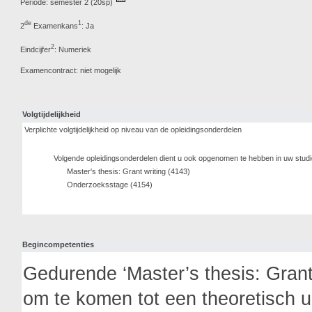
Periode: semester 2 (20sp)
de
1
2
Examenkans
: Ja
2
Eindcijfer
: Numeriek
Examencontract: niet mogelijk
Volgtijdelijkheid
Verplichte volgtijdelijkheid op niveau van de opleidingsonderdelen
Volgende opleidingsonderdelen dient u ook opgenomen te hebben in uw stud
Master's thesis: Grant writing (4143)
Onderzoeksstage (4154)
Begincompetenties
Gedurende ‘Master’s thesis: Grant
om te komen tot een theoretisch u