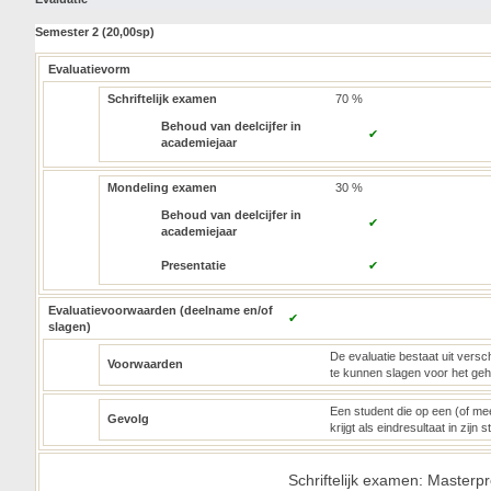
Semester 2 (20,00sp)
Evaluatievorm
Schriftelijk examen
70 %
Behoud van deelcijfer in
✔
academiejaar
Mondeling examen
30 %
Behoud van deelcijfer in
✔
academiejaar
Presentatie
✔
Evaluatievoorwaarden (deelname en/of
✔
slagen)
De evaluatie bestaat uit versc
Voorwaarden
te kunnen slagen voor het geh
Een student die op een (of mee
Gevolg
krijgt als eindresultaat in zijn 
Schriftelijk examen: Masterpro