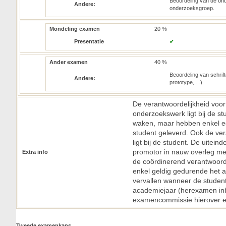
Beoordeling van de ond
Andere:
onderzoeksgroep.
Mondeling examen
20 %
Presentatie
✔
Ander examen
40 %
Beoordeling van schrift
Andere:
prototype, ...)
De verantwoordelijkheid voor
onderzoekswerk ligt bij de s
waken, maar hebben enkel een
student geleverd. Ook de ver
ligt bij de student. De uitei
promotor in nauw overleg me
Extra info
de coördinerend verantwoord
enkel geldig gedurende het 
vervallen wanneer de student 
academiejaar (herexamen in
examencommissie hierover e
Tweede examenkans