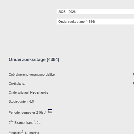
Onderzoeksstage (4384)
Coördinerend verantwoordelijke:
Co-titularis:
Onderwijstaal:
Nederlands
Studiepunten: 6,0
Periode: semester 2 (6sp)
de
1
2
Examenkans
: Ja
2
Eindcijfer
: Numeriek