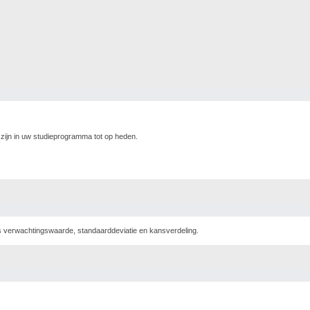
ijn in uw studieprogramma tot op heden.
als verwachtingswaarde, standaarddeviatie en kansverdeling.