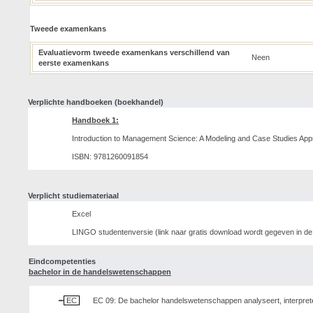
Tweede examenkans
Evaluatievorm tweede examenkans verschillend van
Neen
eerste examenkans
Verplichte handboeken (boekhandel)
Handboek 1:
Introduction to Management Science: A Modeling and Case Studies Approac
ISBN: 9781260091854
Verplicht studiemateriaal
Excel
LINGO studentenversie (link naar gratis download wordt gegeven in de 
Eindcompetenties
bachelor in de handelswetenschappen
EC
EC 09: De bachelor handelswetenschappen analyseert, interprete