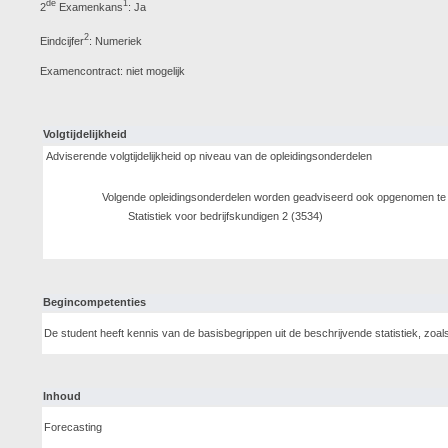
de
1
2
Examenkans
: Ja
2
Eindcijfer
: Numeriek
Examencontract: niet mogelijk
Volgtijdelijkheid
Adviserende volgtijdelijkheid op niveau van de opleidingsonderdelen
Volgende opleidingsonderdelen worden geadviseerd ook opgenomen te z
Statistiek voor bedrijfskundigen 2 (3534)
Begincompetenties
De student heeft kennis van de basisbegrippen uit de beschrijvende statistiek, zo
Inhoud
Forecasting