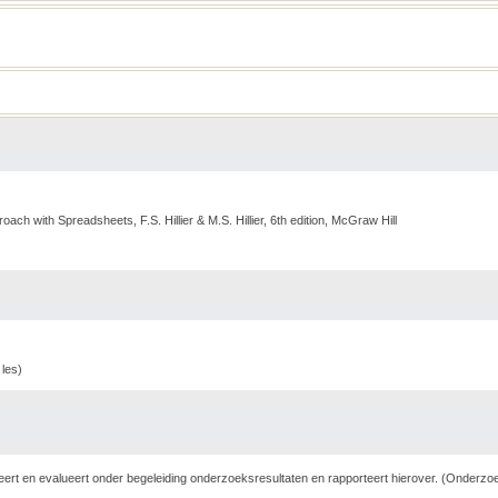
h with Spreadsheets, F.S. Hillier & M.S. Hillier, 6th edition, McGraw Hill
les)
ert en evalueert onder begeleiding onderzoeksresultaten en rapporteert hierover. (Onderz