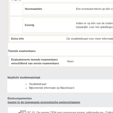
Voorwaarden
Een eventueel tekort op één 
Indien er op één van de onderd
Gevolg
totaalcijfer voor het opleiding
Extra info
Zie studieleidraad voor meer informati
Tweede examenkans
Evaluatievorm tweede examenkans
Neen
verschillend van eerste examenkans
Verplicht studiemateriaal
Studieleidraad
Bijkomende informatie op Blackboard
Eindcompetenties
master in de toegepaste economische wetenschappen
EC
EC 01: De master TEW past verworven kennis zelfstandig toe. (Zelfs