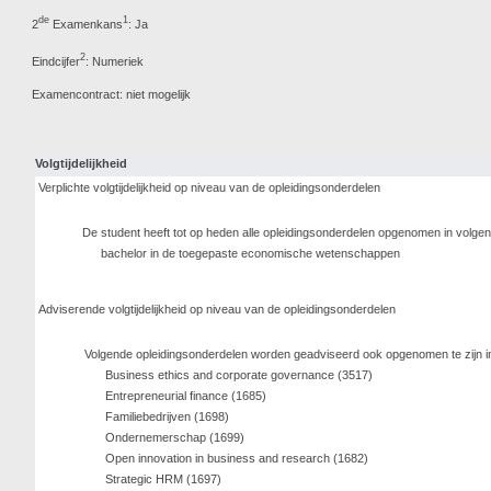
de
1
2
Examenkans
: Ja
2
Eindcijfer
: Numeriek
Examencontract: niet mogelijk
Volgtijdelijkheid
Verplichte volgtijdelijkheid op niveau van de opleidingsonderdelen
De student heeft tot op heden alle opleidingsonderdelen opgenomen in volg
bachelor in de toegepaste economische wetenschappen
Adviserende volgtijdelijkheid op niveau van de opleidingsonderdelen
Volgende opleidingsonderdelen worden geadviseerd ook opgenomen te zijn i
Business ethics and corporate governance (3517)
Entrepreneurial finance (1685)
Familiebedrijven (1698)
Ondernemerschap (1699)
Open innovation in business and research (1682)
Strategic HRM (1697)