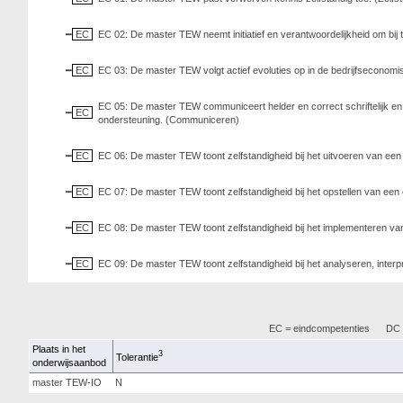
EC
EC 02: De master TEW neemt initiatief en verantwoordelijkheid om bij
EC
EC 03: De master TEW volgt actief evoluties op in de bedrijfseconom
EC 05: De master TEW communiceert helder en correct schriftelijk en 
EC
ondersteuning. (Communiceren)
EC
EC 06: De master TEW toont zelfstandigheid bij het uitvoeren van een
EC
EC 07: De master TEW toont zelfstandigheid bij het opstellen van e
EC
EC 08: De master TEW toont zelfstandigheid bij het implementeren
EC
EC 09: De master TEW toont zelfstandigheid bij het analyseren, inte
EC = eindcompetenties
DC =
Plaats in het
3
Tolerantie
onderwijsaanbod
master TEW-IO
N