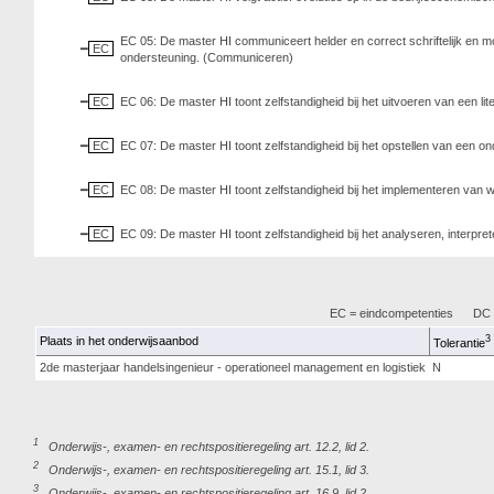
EC 05: De master HI communiceert helder en correct schriftelijk en m
EC
ondersteuning. (Communiceren)
EC
EC 06: De master HI toont zelfstandigheid bij het uitvoeren van een l
EC
EC 07: De master HI toont zelfstandigheid bij het opstellen van een
EC
EC 08: De master HI toont zelfstandigheid bij het implementeren v
EC
EC 09: De master HI toont zelfstandigheid bij het analyseren, interp
EC = eindcompetenties
DC =
3
Plaats in het onderwijsaanbod
Tolerantie
2de masterjaar handelsingenieur - operationeel management en logistiek
N
1
Onderwijs-, examen- en rechtspositieregeling art. 12.2, lid 2.
2
Onderwijs-, examen- en rechtspositieregeling art. 15.1, lid 3.
3
Onderwijs-, examen- en rechtspositieregeling art. 16.9, lid 2.