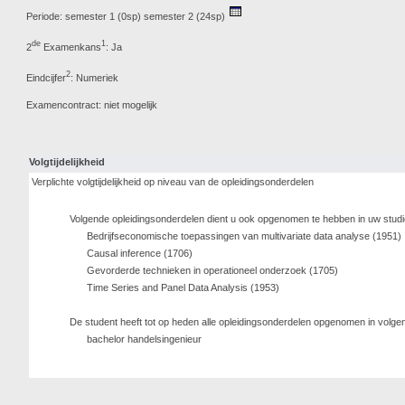
Periode: semester 1 (0sp) semester 2 (24sp)
de
1
2
Examenkans
: Ja
2
Eindcijfer
: Numeriek
Examencontract: niet mogelijk
Volgtijdelijkheid
Verplichte volgtijdelijkheid op niveau van de opleidingsonderdelen
Volgende opleidingsonderdelen dient u ook opgenomen te hebben in uw stud
Bedrijfseconomische toepassingen van multivariate data analyse (1951)
Causal inference (1706)
Gevorderde technieken in operationeel onderzoek (1705)
Time Series and Panel Data Analysis (1953)
De student heeft tot op heden alle opleidingsonderdelen opgenomen in vol
bachelor handelsingenieur