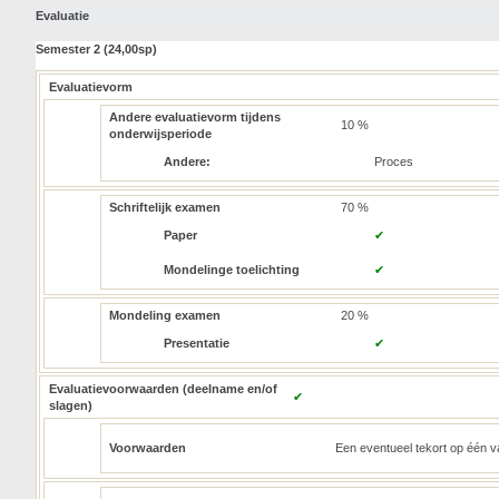
Evaluatie
Semester 2 (24,00sp)
Evaluatievorm
Andere evaluatievorm tijdens
10 %
onderwijsperiode
Andere:
Proces
Schriftelijk examen
70 %
Paper
✔
Mondelinge toelichting
✔
Mondeling examen
20 %
Presentatie
✔
Evaluatievoorwaarden (deelname en/of
✔
slagen)
Voorwaarden
Een eventueel tekort op één 