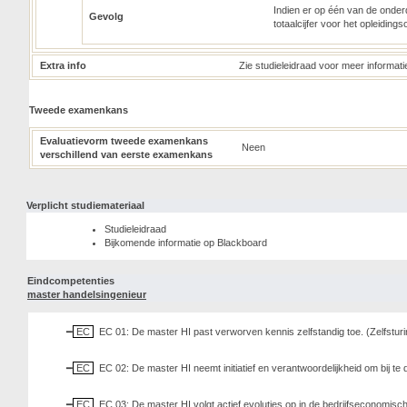
Indien er op één van de onderd
Gevolg
totaalcijfer voor het opleiding
Extra info
Zie studieleidraad voor meer informati
Tweede examenkans
Evaluatievorm tweede examenkans
Neen
verschillend van eerste examenkans
Verplicht studiemateriaal
Studieleidraad
Bijkomende informatie op Blackboard
Eindcompetenties
master handelsingenieur
EC
EC 01: De master HI past verworven kennis zelfstandig toe. (Zelfstu
EC
EC 02: De master HI neemt initiatief en verantwoordelijkheid om bij t
EC
EC 03: De master HI volgt actief evoluties op in de bedrijfseconomis