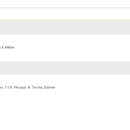
s & Wilkins
re, T.V.N. Persaud, M. Torchia, Elsevier