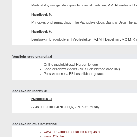
Medical Physiology: Principles for clinical medicine, R.A. Rhoades & D
Handboek 5:
Principles of pharmacology. The Pathophysiologic Basis of Drug Thera
Handboek 6:
Leerboek microbiologie en infectieziekten, A.I.M. Hoepelman, A.C.M. 
Verplicht studiemateriaal
Online studieleidraad 'Hart en longen'
Khan academy video's (zie studieleidraad voor link)
Ppt's worden via BB beschikbaar gesteld
Aanbevolen literatuur
Handboek 1:
Atlas of Functional Histology, J.B. Kerr, Mosby
Aanbevolen studiemateriaal
www.farmacotherapeutisch kompas.nl
www.BCFI.be