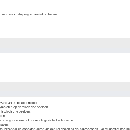
ijn in uw studieprogramma tot op heden.
 van hart en bloedsomloop.
lymfvaten op histologische beelden.
histologische beelden.
ren.
n de organen van het ademhalingsstelsel schematiseren.
epalen.
 het bijzonder de aspecten ervan die een rol spelen bij ziekteprocessen. De student(e) kan bi