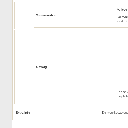
Actieve 
Voorwaarden
De evalu
student
Gevolg
Een stud
verplich
Extra info
De meerkeuzetoets