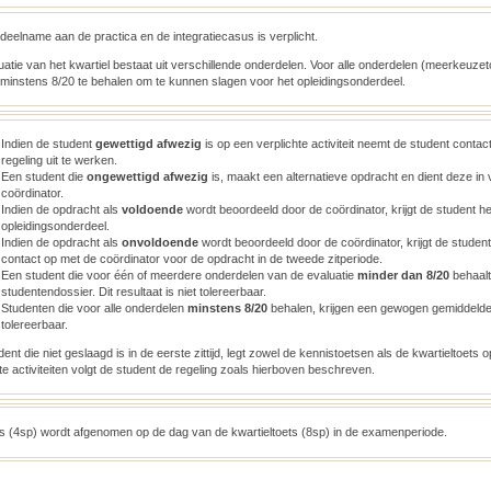
deelname aan de practica en de integratiecasus is verplicht.
atie van het kwartiel bestaat uit verschillende onderdelen. Voor alle onderdelen (meerkeuzeto
 minstens 8/20 te behalen om te kunnen slagen voor het opleidingsonderdeel.
Indien de student
gewettigd afwezig
is op een verplichte activiteit neemt de student conta
regeling uit te werken.
Een student die
ongewettigd afwezig
is, maakt een alternatieve opdracht en dient deze in 
coördinator.
Indien de opdracht als
voldoende
wordt beoordeeld door de coördinator, krijgt de student he
opleidingsonderdeel.
Indien de opdracht als
onvoldoende
wordt beoordeeld door de coördinator, krijgt de student F 
contact op met de coördinator voor de opdracht in de tweede zitperiode.
Een student die voor één of meerdere onderdelen van de evaluatie
minder dan 8/20
behaalt,
studentendossier. Dit resultaat is niet tolereerbaar.
Studenten die voor alle onderdelen
minstens 8/20
behalen, krijgen een gewogen gemiddelde al
tolereerbaar.
ent die niet geslaagd is in de eerste zittijd, legt zowel de kennistoetsen als de kwartieltoets o
te activiteiten volgt de student de regeling zoals hierboven beschreven.
 (4sp) wordt afgenomen op de dag van de kwartieltoets (8sp) in de examenperiode.