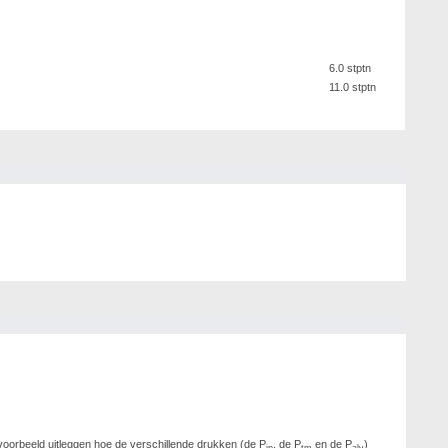
6.0 stptn
11.0 stptn
jvoorbeeld uitleggen hoe de verschillende drukken (de P
, de P
en de P
)