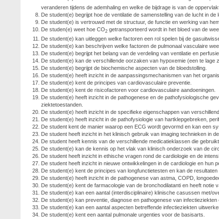
veranderen tijdens de ademhaling en welke de bijdrage is van de oppervlak
De student(e) begrijpt hoe de ventilatie de samenstelling van de lucht in de
De student(e) is vertrouwd met de structuur, de functie en werking van hem
De studen(e) weet hoe CO
getransporteerd wordt in het bloed van de wee
2
De student(e) kan uitleggen welke factoren een rol spelen bij de gasuitwissel
De student(e) kan beschrijven welke factoren de pulmonaal vasculaire wee
De student(e) begrijpt het belang van de verdeling van ventilatie en perfusi
De student(e) kan de verschillende oorzaken van hypoxemie (een te lage zuu
De student(e) begrijpt de biochemische aspecten van de bloedstolling.
De student(e) heeft inzicht in de aanpassingsmechanismen van het organis
De student(e) kent de principes van cardiovasculaire preventie.
De student(e) kent de risicofactoren voor cardiovasculaire aandoeningen.
De student(e) heeft inzicht in de pathogenese en de pathofysiologische g
ziektetoestanden.
De student(e) heeft inzicht in de specifieke eigenschappen van verschillend
De student(e) heeft inzicht in de pathofysiologie van hartklepgebreken, per
De student kent de manier waarop een ECG wordt gevormd en kan een sys
De student heeft inzicht in het klinisch gebruik van imaging technieken in de
De student heeft kennis van de verschillende medicatieklassen die gebruik
De student(e) kan de kennis op het vlak van klinisch onderzoek van de circ
De student heeft inzicht in ethische vragen rond de cardiologie en de inte
De student heeft inzicht in nieuwe ontwikkelingen in de cardiologie en hun p
De student(e) kent de principes van longfunctietesten en kan de resultaten 
De student(e) heeft inzicht in de pathogenese van astma, COPD, longoede
De student(e) kent de farmacologie van de bronchodilatanti en heeft notie
De student(e) kan een aantal (interdisciplinaire) klinische casussen met/o
De student(e) kan preventie, diagnose en pathogenese van infectieziekten
De student(e) kan een aantal aspecten betreffende infectieziekten uitwerk
De student(e) kent een aantal pulmonale urgenties voor de basisarts.