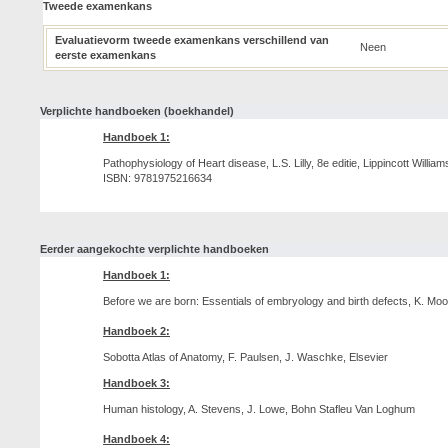
Tweede examenkans
Evaluatievorm tweede examenkans verschillend van
Neen
eerste examenkans
Verplichte handboeken (boekhandel)
Handboek 1:
Pathophysiology of Heart disease, L.S. Lilly, 8e editie, Lippincott William
ISBN: 9781975216634
Eerder aangekochte verplichte handboeken
Handboek 1:
Before we are born: Essentials of embryology and birth defects, K. Moo
Handboek 2:
Sobotta Atlas of Anatomy, F. Paulsen, J. Waschke, Elsevier
Handboek 3:
Human histology, A. Stevens, J. Lowe, Bohn Stafleu Van Loghum
Handboek 4: