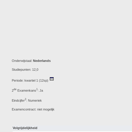
Onderwijstaal:
Nederlands
Studiepunten: 12,0
Periode: kwartiel 1 (12sp)
de
1
2
Examenkans
: Ja
2
Eindcijfer
: Numeriek
Examencontract: niet mogelijk
Volgtijdelijkheid