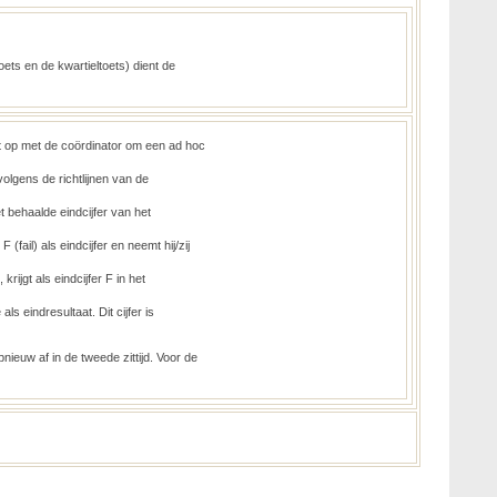
ets en de kwartieltoets) dient de
ct op met de coördinator om een ad hoc
volgens de richtlijnen van de
t behaalde eindcijfer van het
(fail) als eindcijfer en neemt hij/zij
 krijgt als eindcijfer F in het
s eindresultaat. Dit cijfer is
pnieuw af in de tweede zittijd. Voor de