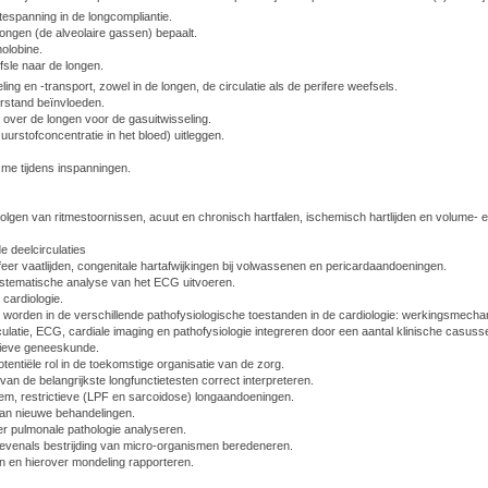
tespanning in de longcompliantie.
 longen (de alveolaire gassen) bepaalt.
olobine.
fsle naar de longen.
ing en -transport, zowel in de longen, de circulatie als de perifere weefsels.
rstand beïnvloeden.
e over de longen voor de gasuitwisseling.
rstofconcentratie in het bloed) uitleggen.
me tijdens inspanningen.
evolgen van ritmestoornissen, acuut en chronisch hartfalen, ischemisch hartlijden en volum
e deelcirculaties
ifeer vaatlijden, congenitale hartafwijkingen bij volwassenen en pericardaandoeningen.
tematische analyse van het ECG uitvoeren.
 cardiologie.
t worden in de verschillende pathofysiologische toestanden in de cardiologie: werkingsmecha
ulatie, ECG, cardiale imaging en pathofysiologie integreren door een aantal klinische casuss
nsieve geneeskunde.
otentiële rol in de toekomstige organisatie van de zorg.
van de belangrijkste longfunctietesten correct interpreteren.
em, restrictieve (LPF en sarcoidose) longaandoeningen.
 van nieuwe behandelingen.
ver pulmonale pathologie analyseren.
 evenals bestrijding van micro-organismen beredeneren.
en en hierover mondeling rapporteren.