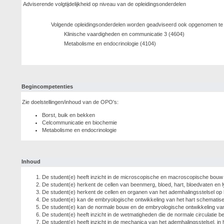
Adviserende volgtijdelijkheid op niveau van de opleidingsonderdelen
Volgende opleidingsonderdelen worden geadviseerd ook opgenomen te z
Klinische vaardigheden en communicatie 3 (4604)
Metabolisme en endocrinologie (4104)
Begincompetenties
Zie doelstellingen/inhoud van de OPO's:
Borst, buik en bekken
Celcommunicatie en biochemie
Metabolisme en endocrinologie
Inhoud
De student(e) heeft inzicht in de microscopische en macroscopische bouw
De student(e) herkent de cellen van beenmerg, bloed, hart, bloedvaten en 
De student(e) herkent de cellen en organen van het ademhalingsstelsel op 
De student(e) kan de embryologische ontwikkeling van het hart schematise
De student(e) kan de normale bouw en de embryologische ontwikkeling va
De student(e) heeft inzicht in de wetmatigheden die de normale circulatie b
De student(e) heeft inzicht in de mechanica van het ademhalingsstelsel, in