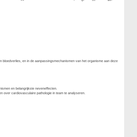
ip
tm
alv
e- en bloedverlies, en in de aanpassingsmechanismen van het organisme aan deze
nismen en belangrijkste neveneffecten.
en over cardiovasculaire pathologie in team te analyseren.