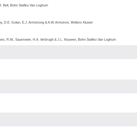
.R. Bell, Bohn Stafleu Van Loghum
py, D.E. Golan, E.J. Armstrong & A.W. Armstron, Wolters Kluwer
Kroes, R.W., Sauerwein, H.A. Verbrugh & J.L. Nouwen, Bohn Stafleu Van Loghum