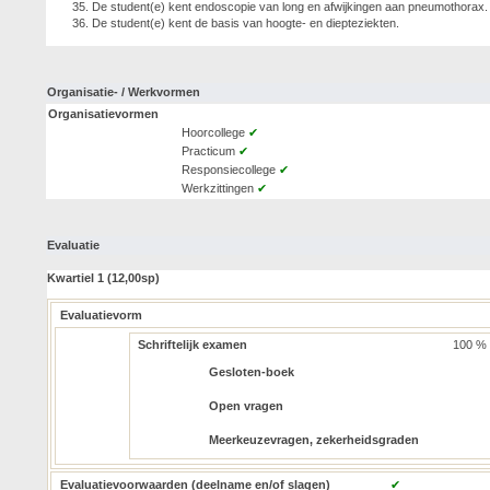
De student(e) kent endoscopie van long en afwijkingen aan pneumothorax.
De student(e) kent de basis van hoogte- en diepteziekten.
Organisatie- / Werkvormen
Organisatievormen
Hoorcollege
✔
Practicum
✔
Responsiecollege
✔
Werkzittingen
✔
Evaluatie
Kwartiel 1 (12,00sp)
Evaluatievorm
Schriftelijk examen
100 %
Gesloten-boek
Open vragen
Meerkeuzevragen, zekerheidsgraden
Evaluatievoorwaarden (deelname en/of slagen)
✔