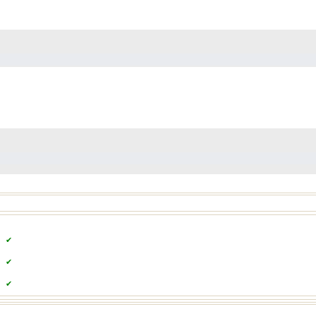
✔
✔
✔