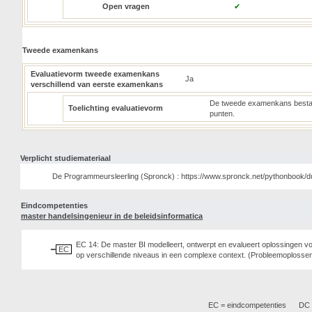
Open vragen
✔
Tweede examenkans
Evaluatievorm tweede examenkans
Ja
verschillend van eerste examenkans
De tweede examenkans bestaat
Toelichting evaluatievorm
punten.
Verplicht studiemateriaal
De Programmeursleerling (Spronck) : https://www.spronck.net/pythonbook/d
Eindcompetenties
master handelsingenieur in de beleidsinformatica
EC 14: De master BI modelleert, ontwerpt en evalueert oplossingen v
EC
op verschillende niveaus in een complexe context. (Probleemoploss
EC = eindcompetenties
DC =