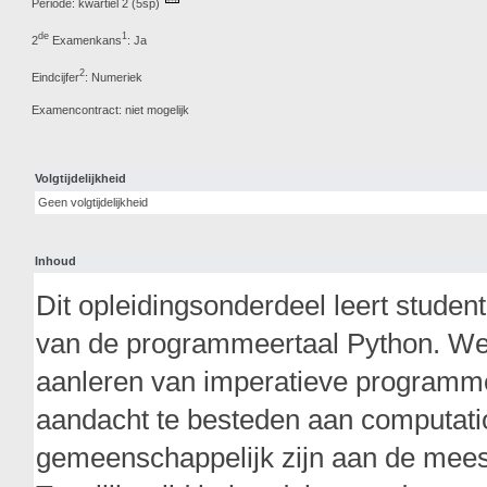
Periode: kwartiel 2 (5sp)
de
1
2
Examenkans
: Ja
2
Eindcijfer
: Numeriek
Examencontract: niet mogelijk
Volgtijdelijkheid
Geen volgtijdelijkheid
Inhoud
Dit opleidingsonderdeel leert stude
van de programmeertaal Python. We 
aanleren van imperatieve programme
aandacht te besteden aan computat
gemeenschappelijk zijn aan de mees