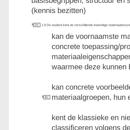
basisbegrippen, structuur en
(kennis bezitten)
DC
1.8 De student kent de verschillende inwendige materiaalstr
kan de voornaamste mat
concrete toepassing/pr
materiaaleigenschappen 
waarmee deze kunnen 
kan concrete voorbeeld
materiaalgroepen, hun 
BC
kent de klassieke en n
classificeren volgens d