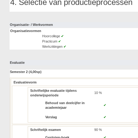
4. Selectie van productieprocessen
Organisatie- / Werkvormen
Organisatievormen
Hoorcollege
✔
Practicum
✔
Werkzittingen
✔
Evaluatie
Semester 2 (4,00sp)
Evaluatievorm
Schriftelijke evaluatie tijdens
10 %
onderwijsperiode
Behoud van deelcijfer in
✔
academiejaar
Verslag
✔
Schriftelijk examen
90 %
Gesloten-boek
✔