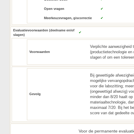
Open vragen
✔
Meerkeuzevragen, giscorrectie
✔
Evaluatievoorwaarden (deelname en/of
✔
slagen)
Verplichte aanwezigheid t
(productietechnologie en 
Voorwaarden
slagen of om een tolereer
Bij gewettigde afwezighei
mogelijke vervangopdrach
voor die labozitting; mee
(ongewettigd afwezig) voo
Gevolg
minder dan 8/20 haalt op 
materiaaltechnologie, dan
maximaal 7/20. Bij het b
score van dat gedeelte o
Voor de permanente evaluati