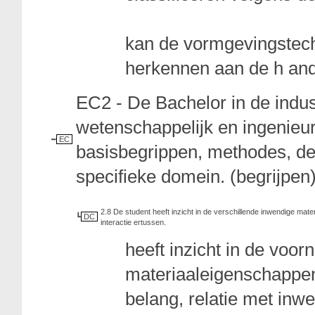
kan de vormgevingstech
herkennen aan de h and v
EC2 - De Bachelor in de indu
wetenschappelijk en ingenieur
EC
basisbegrippen, methodes, de
specifieke domein. (begrijpen
2.8 De student heeft inzicht in de verschillende inwendige m
DC
interactie ertussen.
heeft inzicht in de vo
materiaaleigenschappen
belang, relatie met inwe