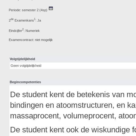
Periode: semester 2 (4sp)
de
1
2
Examenkans
: Ja
2
Eindcijfer
: Numeriek
Examencontract: niet mogelijk
Volgtijdelijkheid
Geen volgtijdelijkheid
Begincompetenties
De student kent de betekenis van m
bindingen en atoomstructuren, en ka
massaprocent, volumeprocent, atoo
De student kent ook de wiskundige 