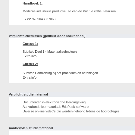
Handboek 1:
Moderne industriële productie, Jo van de Put, 3e editie, Pearson
ISBN: 9789043037068
Verplichte cursussen (gedrukt door boekhandel)
Cursus 1:
Subtitel: Deel 1 - Materiaaltechnologie
Extra info:
Cursus 2:
Subtitel: Handleiding bij het practicum en oefeningen
Extra info:
Verplicht studiemateriaal
Documenten in elektronische leeromgeving.
Aanvullende leermateriaal: EduPack software.
Diverse on-line video's die worden getoond tijdens de hoorcolleges.
Aanbevolen studiemateriaal