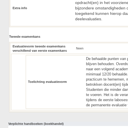
opdracht(en) in het voorziene
bijzondere omstandigheden die
Extra info
toegekend kunnen hierop da
deelevaluaties.
Tweede examenkans
Evaluatievorm tweede examenkans
Neen
verschillend van eerste examenkans
De behaalde punten van 
blijven behouden. Overdr
naar een volgend academi
minimaal 12/20 behaalde.
practicum te hernemen, m
Toelichting evaluatievorm
betrokken docent(en) tij
Studenten die minder dan
te voeren. Het is de vera
tijdens de eerste labose
de permanente evaluatie 
Verplichte handboeken (boekhandel)