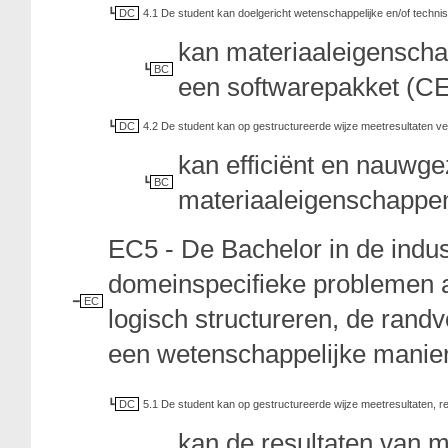
DC
4.1 De student kan doelgericht wetenschappelijke en/of techni
kan materiaaleigensch
BC
een softwarepakket (CE
DC
4.2 De student kan op gestructureerde wijze meetresultaten v
kan efficiënt en nauw
BC
materiaaleigenschappen
EC5 - De Bachelor in de indu
domeinspecifieke problemen a
EC
logisch structureren, de ran
een wetenschappelijke manier 
DC
5.1 De student kan op gestructureerde wijze meetresultaten, resu
kan de resultaten van 