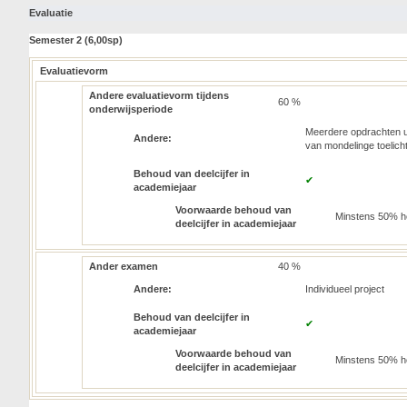
Evaluatie
Semester 2 (6,00sp)
Evaluatievorm
Andere evaluatievorm tijdens
60 %
onderwijsperiode
Meerdere opdrachten u
Andere:
van mondelinge toelicht
Behoud van deelcijfer in
✔
academiejaar
Voorwaarde behoud van
Minstens 50% h
deelcijfer in academiejaar
Ander examen
40 %
Andere:
Individueel project
Behoud van deelcijfer in
✔
academiejaar
Voorwaarde behoud van
Minstens 50% h
deelcijfer in academiejaar