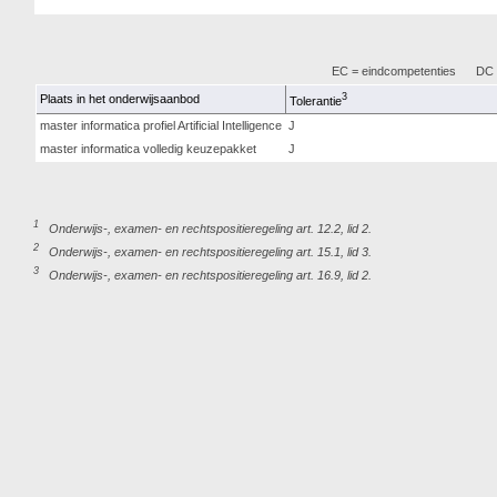
EC = eindcompetenties
DC =
3
Plaats in het onderwijsaanbod
Tolerantie
master informatica profiel Artificial Intelligence
J
master informatica volledig keuzepakket
J
1
Onderwijs-, examen- en rechtspositieregeling art. 12.2, lid 2.
2
Onderwijs-, examen- en rechtspositieregeling art. 15.1, lid 3.
3
Onderwijs-, examen- en rechtspositieregeling art. 16.9, lid 2.