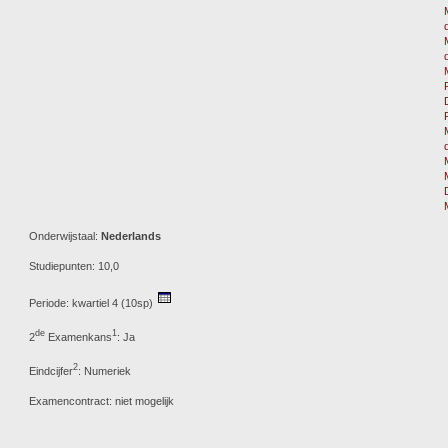
Onderwijstaal:
Nederlands
Studiepunten: 10,0
Periode: kwartiel 4 (10sp)
de
1
2
Examenkans
: Ja
2
Eindcijfer
: Numeriek
Examencontract: niet mogelijk