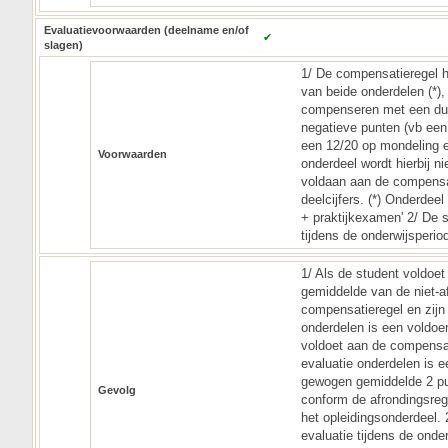
Evaluatievoorwaarden (deelname en/of
✔
slagen)
1/ De compensatieregel ho
van beide onderdelen (*),
compenseren met een dub
negatieve punten (vb een
een 12/20 op mondeling e
Voorwaarden
onderdeel wordt hierbij ni
voldaan aan de compensat
deelcijfers. (*) Onderdee
+ praktijkexamen' 2/ De s
tijdens de onderwijsperi
1/ Als de student voldoet
gemiddelde van de niet-af
compensatieregel en zijn
onderdelen is een voldoen
voldoet aan de compensat
evaluatie onderdelen is e
gewogen gemiddelde 2 pun
Gevolg
conform de afrondingsreg
het opleidingsonderdeel. 
evaluatie tijdens de ond