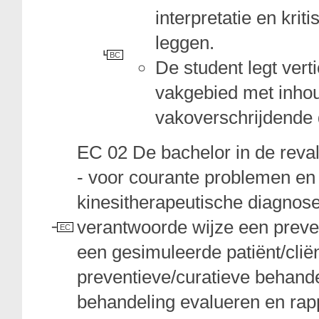
interpretatie en krit
leggen.
BC
De student legt vert
vakgebied met inho
vakoverschrijdende
EC 02 De bachelor in de reva
- voor courante problemen en
kinesitherapeutische diagnos
verantwoorde wijze een preven
EC
een gesimuleerde patiënt/cliën
preventieve/curatieve behande
behandeling evalueren en rap