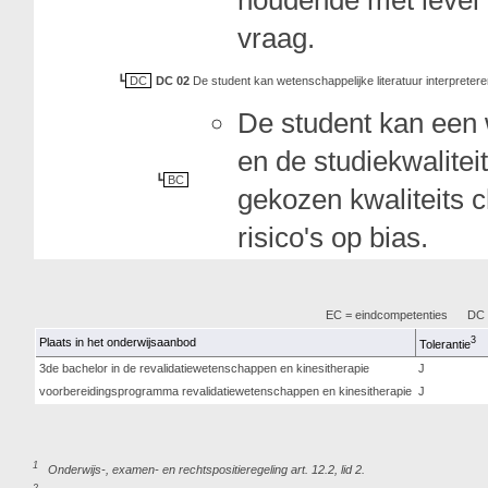
houdende met level 
vraag.
DC
DC 02
De student kan wetenschappelijke literatuur interpreter
De student kan een 
en de studiekwalitei
BC
gekozen kwaliteits 
risico's op bias.
EC = eindcompetenties
DC =
3
Plaats in het onderwijsaanbod
Tolerantie
3de bachelor in de revalidatiewetenschappen en kinesitherapie
J
voorbereidingsprogramma revalidatiewetenschappen en kinesitherapie
J
1
Onderwijs-, examen- en rechtspositieregeling art. 12.2, lid 2.