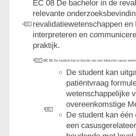
EC 08 De bachelor in de reva
relevante onderzoeksbevindin
revalidatiewetenschappen en 
EC
interpreteren en communiceren
praktijk.
DC
DC 01
De student kan in functie van een klinische casus weten
De student kan uitg
patiëntvraag formul
wetenschappelijke v
overeenkomstige M
BC
De student kan één o
een casusgerelateer