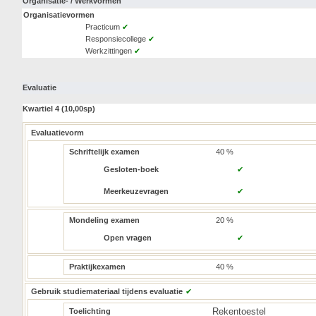
Organisatie- / Werkvormen
Organisatievormen
Practicum
✔
Responsiecollege
✔
Werkzittingen
✔
Evaluatie
Kwartiel 4 (10,00sp)
Evaluatievorm
Schriftelijk examen
40 %
Gesloten-boek
✔
Meerkeuzevragen
✔
Mondeling examen
20 %
Open vragen
✔
Praktijkexamen
40 %
Gebruik studiemateriaal tijdens evaluatie
✔
Rekentoestel
Toelichting