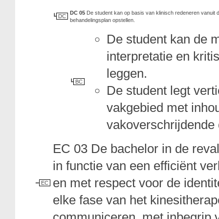
DC 05
De student kan op basis van klinisch redeneren vanuit
DC
behandelingsplan opstellen.
De student kan de mat
interpretatie en krit
leggen.
BC
De student legt vert
vakgebied met inho
vakoverschrijdende
EC 03 De bachelor in de reva
in functie van een efficiënt v
en met respect voor de identite
EC
elke fase van het kinesitherap
communiceren, met inbegrip v