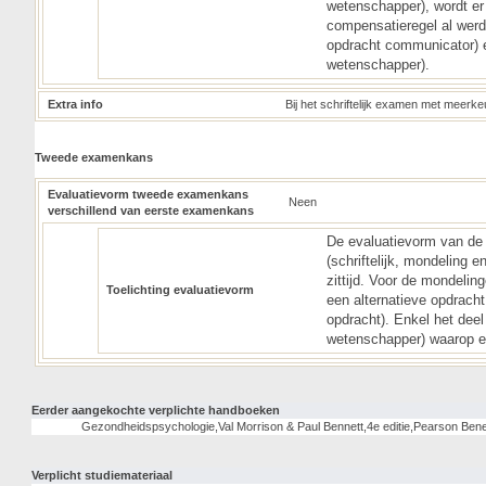
wetenschapper), wordt er 
compensatieregel al werd 
opdracht communicator) en
wetenschapper).
Extra info
Bij het schriftelijk examen met meer
Tweede examenkans
Evaluatievorm tweede examenkans
Neen
verschillend van eerste examenkans
De evaluatievorm van de 
(schriftelijk, mondeling e
zittijd. Voor de mondelin
Toelichting evaluatievorm
een alternatieve opdracht 
opdracht). Enkel het dee
wetenschapper) waarop ee
Eerder aangekochte verplichte handboeken
Gezondheidspsychologie,Val Morrison & Paul Bennett,4e editie,Pearson Be
Verplicht studiemateriaal