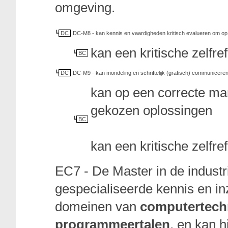
omgeving.
DC
DC-M8 - kan kennis en vaardigheden kritisch evalueren om op b
kan een kritische zelfre
BC
DC
DC-M9 - kan mondeling en schriftelijk (grafisch) communiceren
kan op een correcte ma
gekozen oplossingen
BC
kan een kritische zelfre
EC7 - De Master in de industr
gespecialiseerde kennis en in
domeinen van
computertechn
programmeertalen
, en kan h