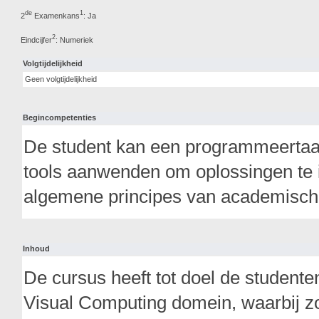
de
1
2
Examenkans
: Ja
2
Eindcijfer
: Numeriek
Volgtijdelijkheid
Geen volgtijdelijkheid
Begincompetenties
De student kan een programmeertaal
tools aanwenden om oplossingen te 
algemene principes van academisch
Inhoud
De cursus heeft tot doel de studenten
Visual Computing domein, waarbij z