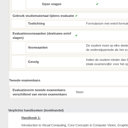
Open vragen
✔
Gebruik studiemateriaal tijdens evaluatie
✔
Toelichting
Formularium met enkel formul
Evaluatievoorwaarden (deelname en/of
✔
slagen)
De student moet op elke deelev
Voorwaarden
de onderwijsperiode als het sc
Indien de student minder dan 8
Gevolg
totale examencijfer voor het o
Tweede examenkans
Evaluatievorm tweede examenkans
Neen
verschillend van eerste examenkans
Verplichte handboeken (boekhandel)
Handboek 1:
Introduction to Visual Computing, Core Concepts in Computer Vision, Graphic