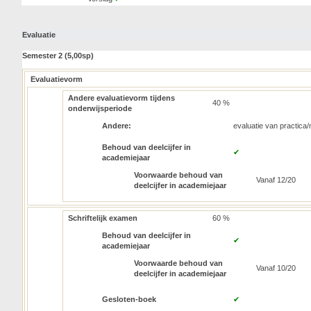
Evaluatie
Semester 2 (5,00sp)
Evaluatievorm
Andere evaluatievorm tijdens
40 %
onderwijsperiode
Andere:
evaluatie van practica/
Behoud van deelcijfer in
✔
academiejaar
Voorwaarde behoud van
Vanaf 12/20
deelcijfer in academiejaar
Schriftelijk examen
60 %
Behoud van deelcijfer in
✔
academiejaar
Voorwaarde behoud van
Vanaf 10/20
deelcijfer in academiejaar
Gesloten-boek
✔