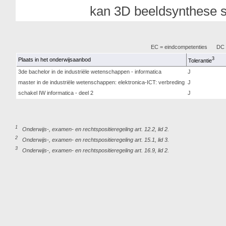
kan 3D beeldsynthese s
EC = eindcompetenties
DC =
3
Plaats in het onderwijsaanbod
Tolerantie
3de bachelor in de industriële wetenschappen - informatica
J
master in de industriële wetenschappen: elektronica-ICT: verbreding
J
schakel IW informatica - deel 2
J
1
Onderwijs-, examen- en rechtspositieregeling art. 12.2, lid 2.
2
Onderwijs-, examen- en rechtspositieregeling art. 15.1, lid 3.
3
Onderwijs-, examen- en rechtspositieregeling art. 16.9, lid 2.