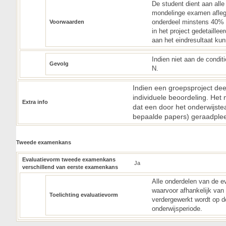
De student dient aan alle
mondelinge examen aflegg
onderdeel minstens 40% te
Voorwaarden
in het project gedetaille
aan het eindresultaat ku
Indien niet aan de condi
Gevolg
N.
Indien een groepsproject deel
individuele beoordeling. Het
Extra info
dat een door het onderwijste
bepaalde papers) geraadple
Tweede examenkans
Evaluatievorm tweede examenkans
Ja
verschillend van eerste examenkans
Alle onderdelen van de ev
waarvoor afhankelijk van 
Toelichting evaluatievorm
verdergewerkt wordt op de
onderwijsperiode.