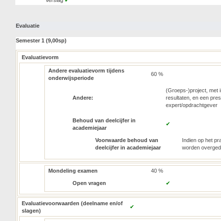
Verslag
✔
Evaluatie
Semester 1 (9,00sp)
Evaluatievorm
Andere evaluatievorm tijdens
60 %
onderwijsperiode
(Groeps-)project, met 
Andere:
resultaten, en een pre
expert/opdrachtgever
Behoud van deelcijfer in
✔
academiejaar
Voorwaarde behoud van
Indien op het pr
deelcijfer in academiejaar
worden overged
Mondeling examen
40 %
Open vragen
✔
Evaluatievoorwaarden (deelname en/of
✔
slagen)