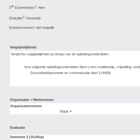
de
1
2
Examenkans
: Nee
2
Eindcijfer
: Numeriek
Examencontract: niet mogelijk
Volgtijdelijkheid
Verplichte volgtijdelijkheid op niveau van de opleidingsonderdelen
Voor volgende opleidingsonderdelen dient u een creditbewijs, vrijstelling, r
Gezondheidspromotie en communicatie deel 3 (4408)
Organisatie- / Werkvormen
Organisatievormen
Stage
✔
Evaluatie
Semester 2 (19,00sp)