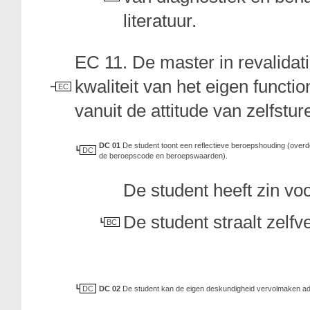
literatuur.
EC 11. De master in revalida
kwaliteit van het eigen functi
EC
vanuit de attitude van zelfstu
DC 01
De student toont een reflectieve beroepshouding (overden
DC
de beroepscode en beroepswaarden).
De student heeft zin voor
De student straalt zelfv
BC
DC
DC 02
De student kan de eigen deskundigheid vervolmaken ad