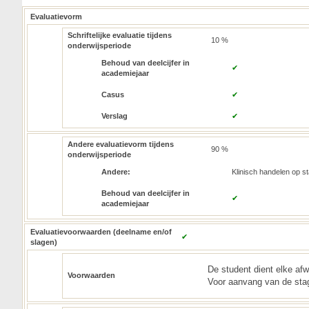
Evaluatievorm
Schriftelijke evaluatie tijdens
10 %
onderwijsperiode
Behoud van deelcijfer in
✔
academiejaar
Casus
✔
Verslag
✔
Andere evaluatievorm tijdens
90 %
onderwijsperiode
Andere:
Klinisch handelen op s
Behoud van deelcijfer in
✔
academiejaar
Evaluatievoorwaarden (deelname en/of
✔
slagen)
De student dient elke afw
Voorwaarden
Voor aanvang van de sta