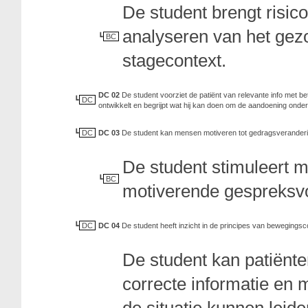
De student brengt risico
analyseren van het gez
BC
stagecontext.
DC 02
De student voorziet de patiënt van relevante info met be
DC
ontwikkelt en begrijpt wat hij kan doen om de aandoening onde
DC
DC 03
De student kan mensen motiveren tot gedragsveranderi
De student stimuleert 
BC
motiverende gespreksvo
DC
DC 04
De student heeft inzicht in de principes van bewegings
De student kan patiënt
correcte informatie en