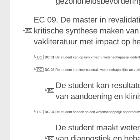
gezondheidsbevordering
EC 09. De master in revalida
kritische synthese maken van 
EC
vakliteratuur met impact op h
DC
DC 01
De student kan op een kritisch, wetenschappelijk onder
DC
DC 02
De student kan internationale wetenschappelijke en vakl
De student kan resultate
BC
van aandoening en klini
DC
DC 04
De student handelt op een wetenschappelijk onderbouw
De student maakt weten
van diagnostiek en beh
BC