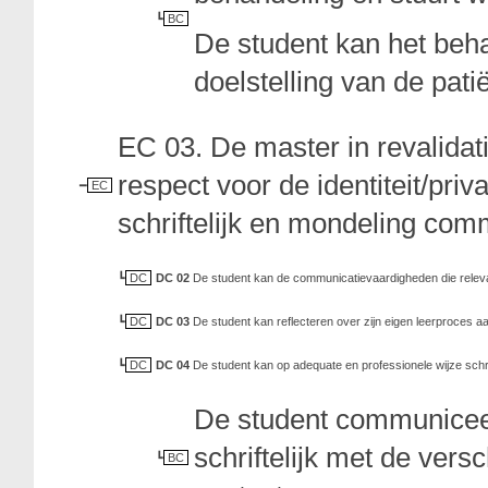
BC
De student kan het beha
doelstelling van de pati
EC 03. De master in revalida
respect voor de identiteit/priv
EC
schriftelijk en mondeling co
DC
DC 02
De student kan de communicatievaardigheden die relevant
DC
DC 03
De student kan reflecteren over zijn eigen leerproces
DC
DC 04
De student kan op adequate en professionele wijze schr
De student communiceer
schriftelijk met de vers
BC