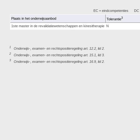
EC = eindcompetenties
DC =
3
Plaats in het onderwijsaanbod
Tolerantie
1ste master in de revalidatiewetenschappen en kinesitherapie
N
1
Onderwijs-, examen- en rechtspositieregeling art. 12.2, lid 2.
2
Onderwijs-, examen- en rechtspositieregeling art. 15.1, lid 3.
3
Onderwijs-, examen- en rechtspositieregeling art. 16.9, lid 2.