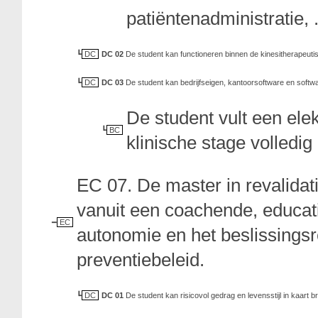
patiëntenadministratie, .
DC
DC 02
De student kan functioneren binnen de kinesitherapeutis
DC
DC 03
De student kan bedrijfseigen, kantoorsoftware en softwa
De student vult een ele
BC
klinische stage volledig
EC 07. De master in revalida
vanuit een coachende, educat
EC
autonomie en het beslissingsre
preventiebeleid.
DC
DC 01
De student kan risicovol gedrag en levensstijl in kaart