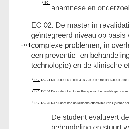
BC
anamnese en onderzoe
EC 02. De master in revalida
geïntegreerd niveau op basis 
complexe problemen, in overle
EC
een preventie- en behandeling
technologie) en de klinische ef
DC
DC 01
De student kan op basis van een kinesitherapeutische d
DC
DC 04
De student kan kinesitherapeutische handelingen correc
DC
DC 08
De student kan de klinische effectiviteit van zijn/haar 
De student evalueert de k
behandeling en stuurt w