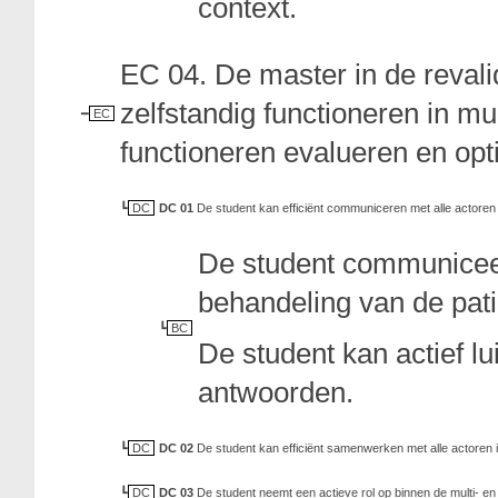
context.
EC 04. De master in de reval
zelfstandig functioneren in mul
EC
functioneren evalueren en opt
DC
DC 01
De student kan efficiënt communiceren met alle actoren 
De student communiceert
behandeling van de pati
BC
De student kan actief lu
antwoorden.
DC
DC 02
De student kan efficiënt samenwerken met alle actoren i
DC
DC 03
De student neemt een actieve rol op binnen de multi- en i