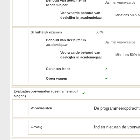
Behoud van deelcijfer in
Ja, met voorwaarde
academiejaar
Voorwaarde behoud van
Minstens 50% b
deelcijfer in academiejaar
Schriftelijk examen
60 %
Behoud van deelcijfer in
Ja, met voorwaarde
academiejaar
Voorwaarde behoud van
Minstens 50% be
deelcijfer in academiejaar
Gesloten-boek
✔
Open vragen
✔
Evaluatievoorwaarden (deelname en/of
✔
slagen)
De programmeeropdrachten
Voorwaarden
Indien niet aan de voorwaa
Gevolg