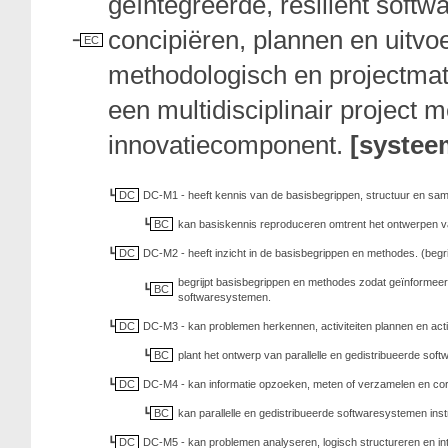
geïntegreerde, resilient soft
concipiëren, plannen en uitvo
EC
methodologisch en projectmat
een multidisciplinair project 
innovatiecomponent.
[systee
DC
DC-M1 - heeft kennis van de basisbegrippen, structuur en sam
BC
kan basiskennis reproduceren omtrent het ontwerpen va
DC
DC-M2 - heeft inzicht in de basisbegrippen en methodes. (begr
begrijpt basisbegrippen en methodes zodat geïnformeer
BC
softwaresystemen.
DC
DC-M3 - kan problemen herkennen, activiteiten plannen en acti
BC
plant het ontwerp van parallelle en gedistribueerde so
DC
DC-M4 - kan informatie opzoeken, meten of verzamelen en cor
BC
kan parallelle en gedistribueerde softwaresystemen inst
DC
DC-M5 - kan problemen analyseren, logisch structureren en int