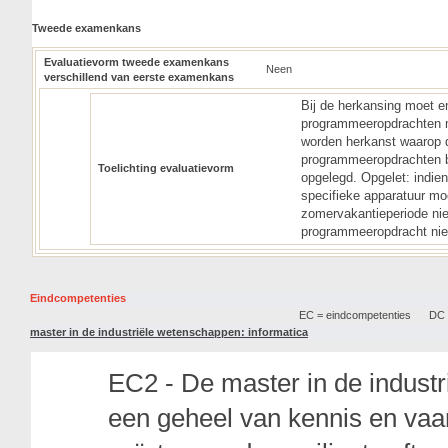
Tweede examenkans
Evaluatievorm tweede examenkans
Neen
verschillend van eerste examenkans
Bij de herkansing moet en
programmeeropdrachten m
worden herkanst waarop d
programmeeropdrachten b
Toelichting evaluatievorm
opgelegd. Opgelet: indi
specifieke apparatuur moe
zomervakantieperiode nie
programmeeropdracht nie
Eindcompetenties
EC = eindcompetenties
DC =
master in de industriële wetenschappen: informatica
EC2 - De master in de indust
een geheel van kennis en vaa