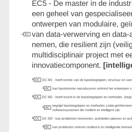
EC5 - De master in de indust
een geheel van gespecialisee
ontwerpen van modulaire, geï
van data-verwerving en data-a
EC
nemen, die resilient zijn (veil
multidisciplinair project met 
innovatiecomponent.
[intelli
DC
DC-M1 - heeft kennis van de basisbegrippen, structuur en sam
BC
kan basiskennis reproduceren omtrent het ontwerpen van p
DC
DC-M2 - heeft inzicht in de basisbegrippen en methodes. (begr
begrijpt basisbegrippen en methodes zodat geïnformeer
BC
softwaresystemen die resilient en intelligent zijn.
DC
DC-M3 - kan problemen herkennen, activiteiten plannen en acti
BC
kan problemen omtrent resilience en intelligentie herke