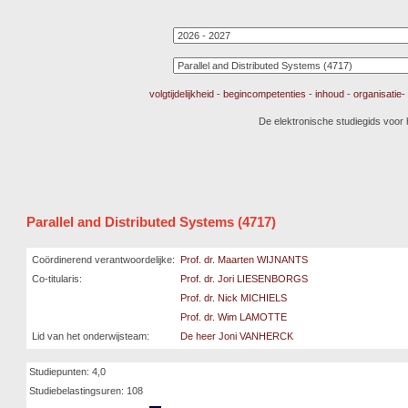
volgtijdelijkheid
-
begincompetenties
-
inhoud
-
organisatie
De elektronische studiegids voor
Parallel and Distributed Systems (4717)
Coördinerend verantwoordelijke:
Prof. dr. Maarten WIJNANTS
Co-titularis:
Prof. dr. Jori LIESENBORGS
Prof. dr. Nick MICHIELS
Prof. dr. Wim LAMOTTE
Lid van het onderwijsteam:
De heer Joni VANHERCK
Studiepunten: 4,0
Studiebelastingsuren: 108