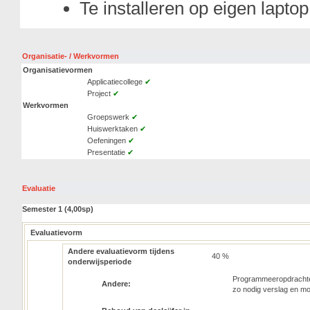
Te installeren op eigen laptop
Organisatie- / Werkvormen
Organisatievormen
Applicatiecollege
✔
Project
✔
Werkvormen
Groepswerk
✔
Huiswerktaken
✔
Oefeningen
✔
Presentatie
✔
Evaluatie
Semester 1 (4,00sp)
Evaluatievorm
Andere evaluatievorm tijdens
40 %
onderwijsperiode
Programmeeropdrachten
Andere:
zo nodig verslag en mon