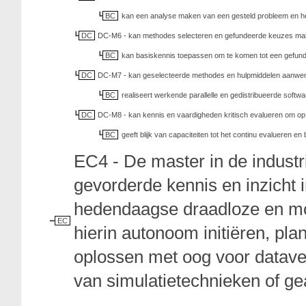
BC
kan een analyse maken van een gesteld probleem en het 
DC
DC-M6 - kan methodes selecteren en gefundeerde keuzes make
BC
kan basiskennis toepassen om te komen tot een gefunde
DC
DC-M7 - kan geselecteerde methodes en hulpmiddelen aanwend
BC
realiseert werkende parallelle en gedistribueerde sof
DC
DC-M8 - kan kennis en vaardigheden kritisch evalueren om op ba
BC
geeft blijk van capaciteiten tot het continu evalueren e
EC4 - De master in de industr
gevorderde kennis en inzicht 
hedendaagse draadloze en mo
EC
hierin autonoom initiëren, pla
oplossen met oog voor datave
van simulatietechnieken of g