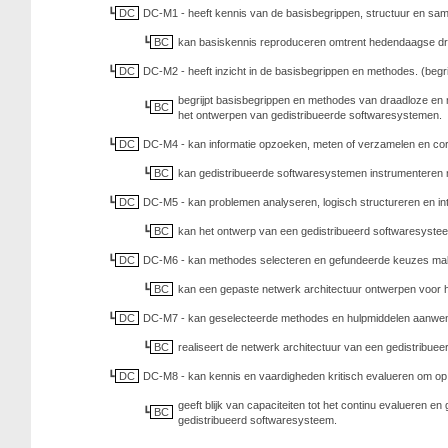
DC
DC-M1 - heeft kennis van de basisbegrippen, structuur en sam
BC
kan basiskennis reproduceren omtrent hedendaagse dr
DC
DC-M2 - heeft inzicht in de basisbegrippen en methodes. (begr
begrijpt basisbegrippen en methodes van draadloze e
BC
het ontwerpen van gedistribueerde softwaresystemen.
DC
DC-M4 - kan informatie opzoeken, meten of verzamelen en cor
BC
kan gedistribueerde softwaresystemen instrumenteren me
DC
DC-M5 - kan problemen analyseren, logisch structureren en int
BC
kan het ontwerp van een gedistribueerd softwaresystee
DC
DC-M6 - kan methodes selecteren en gefundeerde keuzes make
BC
kan een gepaste netwerk architectuur ontwerpen voor h
DC
DC-M7 - kan geselecteerde methodes en hulpmiddelen aanwend
BC
realiseert de netwerk architectuur van een gedistribu
DC
DC-M8 - kan kennis en vaardigheden kritisch evalueren om op ba
geeft blijk van capaciteiten tot het continu evalueren 
BC
gedistribueerd softwaresysteem.