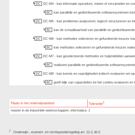
DC
DC-M4 - kan informatie opzoeken, meten of verzamelen en cor
BC
kan parallelle en gedistribueerde softwaresystemen ins
DC
DC-M5 - kan problemen analyseren, logisch structureren en int
BC
kan de schaalbaarheid van parallelle en gedistribueerd
DC
DC-M6 - kan methodes selecteren en gefundeerde keuzes make
BC
kan methodes selecteren en gefundeerde keuzes maken o
DC
DC-M7 - kan geselecteerde methodes en hulpmiddelen aanwend
BC
realiseert parallelle en gedistribueerde softwaresysteme
DC
DC-M8 - kan kennis en vaardigheden kritisch evalueren om op ba
BC
geeft blijk van capaciteiten tot het continu evalueren en
3
Plaats in het onderwijsaanbod
Tolerantie
master in de industriële wetenschappen: informatica
J
1
Onderwijs-, examen- en rechtspositieregeling art. 12.2, lid 2.