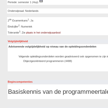
Periode: semester 1 (4sp)
Onderwijstaal: Nederlands
de
1
2
Examenkans
: Ja
2
Eindcijfer
: Numeriek
3
Tolerantie
: Zie
plaats in het onderwijsaanbod
Volgtijdelijkheid
Adviserende volgtijdelijkheid op niveau van de opleidingsonderdelen
Volgende opleidingsonderdelen worden geadviseerd ook opgenomen te zijn i
Objectgeoriënteerd programmeren (4488)
Begincompetenties
Basiskennis van de programmeertal