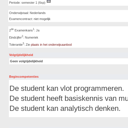
Periode: semester 1 (6sp)
Onderwijstaal: Nederlands
Examencontract: niet mogelijk
de
1
2
Examenkans
: Ja
2
Eindcijfer
: Numeriek
3
Tolerantie
: Zie
plaats in het onderwijsaanbod
Volgtijdelijkheid
Geen volgtijdelijkheid
Begincompetenties
De student kan vlot programmeren.
De student heeft basiskennis van mu
De student kan analytisch denken.