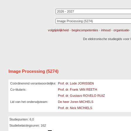
volgtijdelijkheid
-
begincompetenties
-
inhoud
-
organisatie
De elektronische studiegids voor
Image Processing (5274)
Coördinerend verantwoordelijke:
Prof. dr. Lode JORISSEN
Co-titularis:
Prof. dr. Frank VAN REETH
Prof. dr. Gustavo ROVELO RUIZ
Lid van het onderwijsteam:
De heer Joren MICHELS
Prof. dr. Nick MICHIELS
Studiepunten: 6,0
Studiebelastingsuren: 162