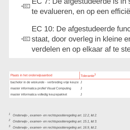
EC 7: De afgestudeerde is in s
EC
te evalueren, en op een effic
EC 10: De afgestudeerde functi
staat, door overleg in kleine
EC
verdelen en op elkaar af te 
3
Plaats in het onderwijsaanbod
Tolerantie
bachelor in de wiskunde - verbreding vrije keuze
J
master informatica profiel Visual Computing
J
master informatica volledig keuzepakket
J
1
Onderwijs-, examen- en rechtspositieregeling art. 12.2, lid 2.
2
Onderwijs-, examen- en rechtspositieregeling art. 15.1, lid 3.
3
Onderwijs-, examen- en rechtspositieregeling art. 16.9, lid 2.