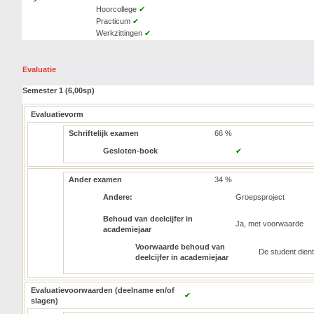
Hoorcollege
✔
Practicum
✔
Werkzittingen
✔
Evaluatie
Semester 1 (6,00sp)
Evaluatievorm
Schriftelijk examen
66 %
Gesloten-boek
✔
Ander examen
34 %
Andere:
Groepsproject
Behoud van deelcijfer in
Ja, met voorwaarde
academiejaar
Voorwaarde behoud van
De student dien
deelcijfer in academiejaar
Evaluatievoorwaarden (deelname en/of
✔
slagen)