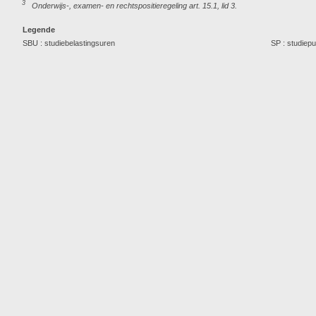
3
Onderwijs-, examen- en rechtspositieregeling art. 15.1, lid 3.
Legende
SBU : studiebelastingsuren
SP : studiep