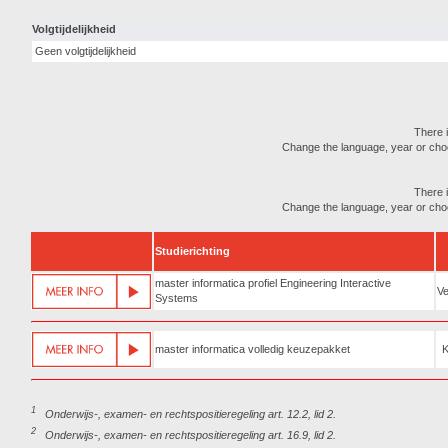
Volgtijdelijkheid
Geen volgtijdelijkheid
There i
Change the language, year or choose
There i
Change the language, year or choose
Studierichting
master informatica profiel Engineering Interactive
Ve
Systems
master informatica volledig keuzepakket
1
Onderwijs-, examen- en rechtspositieregeling art. 12.2, lid 2.
2
Onderwijs-, examen- en rechtspositieregeling art. 16.9, lid 2.