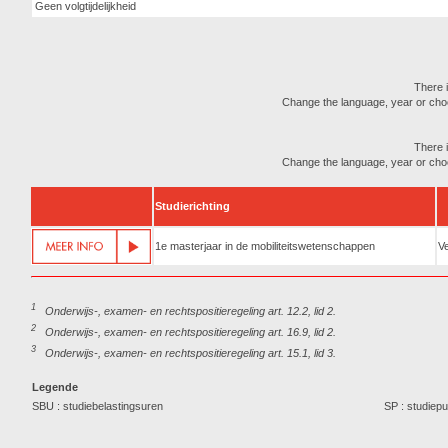
Geen volgtijdelijkheid
There i
Change the language, year or choose
There i
Change the language, year or choose
Studierichting
1e masterjaar in de mobiliteitswetenschappen
Ve
1
Onderwijs-, examen- en rechtspositieregeling art. 12.2, lid 2.
2
Onderwijs-, examen- en rechtspositieregeling art. 16.9, lid 2.
3
Onderwijs-, examen- en rechtspositieregeling art. 15.1, lid 3.
Legende
SBU : studiebelastingsuren
SP : studiep