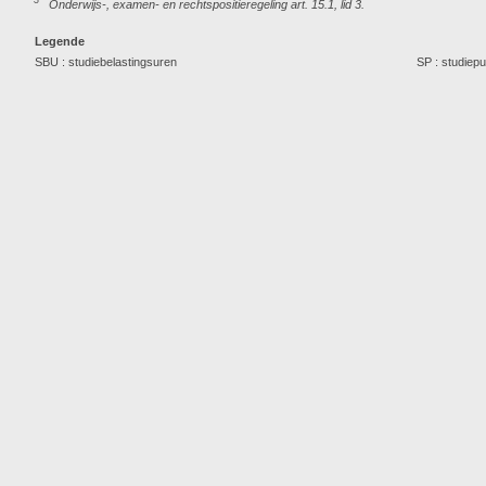
3
Onderwijs-, examen- en rechtspositieregeling art. 15.1, lid 3.
Legende
SBU : studiebelastingsuren
SP : studiep