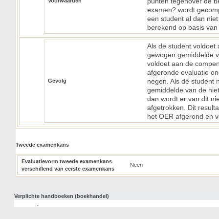
punten tegenover de be
Voorwaarden
examen? wordt gecomp
een student al dan nie
berekend op basis van 
Als de student voldoet 
gewogen gemiddelde van
voldoet aan de compen
afgeronde evaluatie ond
negen. Als de student 
Gevolg
gemiddelde van de niet
dan wordt er van dit n
afgetrokken. Dit resul
het OER afgerond en vo
Tweede examenkans
Evaluatievorm tweede examenkans
Neen
verschillend van eerste examenkans
Verplichte handboeken (boekhandel)
,