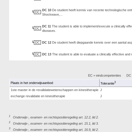
DC 10
De student heeft kennis van recente technologische on
DC
Shockwave,...
DC 11
The student is able to implement/execute a clinically effe
DC
diseases.
DC
DC 12
De student heeft diepgaande kennis over een aantal asp
DC
DC 13
The student is able to evaluate a clinically effective and
EC = eindcompetenties
DC =
3
Plaats in het onderwijsaanbod
Tolerantie
1ste master in de revalidatiewetenschappen en kinesitherapie
J
exchange revalidatie en kinesitherapie
J
1
Onderwijs-, examen- en rechtspositieregeling art. 12.2, lid 2.
2
Onderwijs-, examen- en rechtspositieregeling art. 15.1, lid 3.
3
Onderwijs-, examen- en rechtspositieregeling art. 16.9, lid 2.