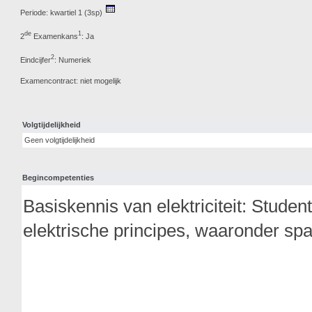
Periode: kwartiel 1 (3sp)
de
1
2
Examenkans
: Ja
2
Eindcijfer
: Numeriek
Examencontract: niet mogelijk
Volgtijdelijkheid
Geen volgtijdelijkheid
Begincompetenties
Basiskennis van elektriciteit: Stud
elektrische principes, waaronder spa