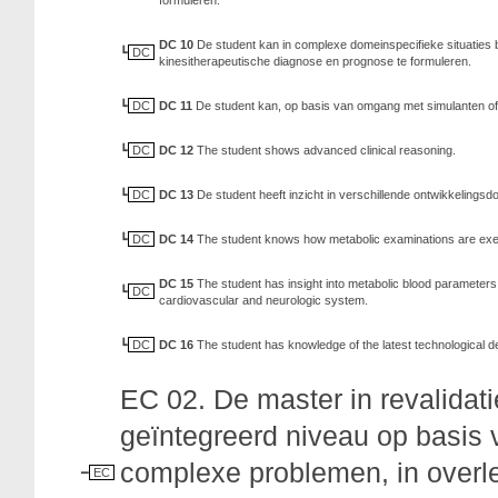
formuleren.
DC 10
De student kan in complexe domeinspecifieke situaties
DC
kinesitherapeutische diagnose en prognose te formuleren.
DC
DC 11
De student kan, op basis van omgang met simulanten of b
DC
DC 12
The student shows advanced clinical reasoning.
DC
DC 13
De student heeft inzicht in verschillende ontwikkelingsdo
DC
DC 14
The student knows how metabolic examinations are execut
DC 15
The student has insight into metabolic blood parameters
DC
cardiovascular and neurologic system.
DC
DC 16
The student has knowledge of the latest technological deve
EC 02. De master in revalida
geïntegreerd niveau op basis 
complexe problemen, in overle
EC