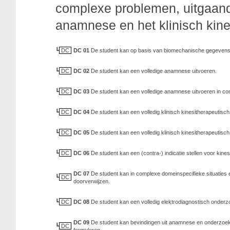
complexe problemen, uitgaand
anamnese en het klinisch kine
DC
DC 01
De student kan op basis van biomechanische gegevens een
DC
DC 02
De student kan een volledige anamnese uitvoeren.
DC
DC 03
De student kan een volledige anamnese uitvoeren in com
DC
DC 04
De student kan een volledig klinisch kinesitherapeutisc
DC
DC 05
De student kan een volledig klinisch kinesitherapeutisc
DC
DC 06
De student kan een (contra-) indicatie stellen voor kine
DC 07
De student kan in complexe domeinspecifieke situaties ee
DC
doorverwijzen.
DC
DC 08
De student kan een volledig elektrodiagnostisch onderz
DC 09
De student kan bevindingen uit anamnese en onderzoek 
DC