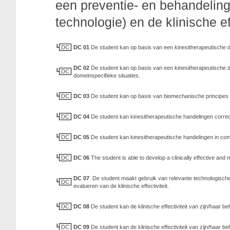
een preventie- en behandeling
technologie) en de klinische ef
DC
DC 01
De student kan op basis van een kinesitherapeutische d
DC 02
De student kan op basis van een kinesitherapeutische d
DC
domeinspecifieke situaties.
DC
DC 03
De student kan op basis van biomechanische principes 
DC
DC 04
De student kan kinesitherapeutische handelingen correc
DC
DC 05
De student kan kinesitherapeutische handelingen in com
DC
DC 06
The student is able to develop a clinically effective and 
DC 07
De student maakt gebruik van relevante technologische o
DC
evalueren van de klinische effectiviteit.
DC
DC 08
De student kan de klinische effectiviteit van zijn/haar 
DC
DC 09
De student kan de klinische effectiviteit van zijn/haar 