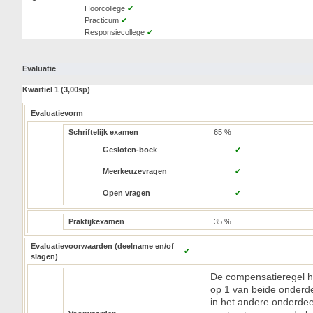
Hoorcollege
✔
Practicum
✔
Responsiecollege
✔
Evaluatie
Kwartiel 1 (3,00sp)
Evaluatievorm
Schriftelijk examen
65 %
Gesloten-boek
✔
Meerkeuzevragen
✔
Open vragen
✔
Praktijkexamen
35 %
Evaluatievoorwaarden (deelname en/of
✔
slagen)
De compensatieregel ho
op 1 van beide onderdele
in het andere onderde